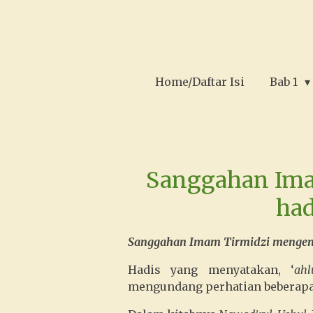
Ga
direct
naar
de
Home/Daftar Isi
Bab 1
hoofdinhoud
Sanggahan Ima
had
Sanggahan Imam Tirmidzi mengena
Hadis yang menyatakan, ‘
ahl
mengundang perhatian beberapa 