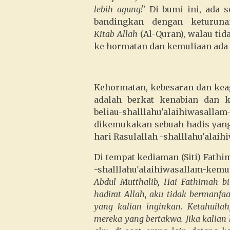
lebih agung!'
Di bumi ini, ada s
bandingkan dengan keturunan 
Kitab Allah
(Al-Quran), walau tida
ke hormatan dan kemuliaan ada 
Kehormatan, kebesaran dan keag
adalah berkat kenabian dan 
beliau-shalllahu'alaihiwasall
dikemukakan sebuah hadis yang 
hari Rasulallah -shalllahu'alaih
Di tempat kediaman (Siti) Fathim
-shalllahu'alaihiwasallam-kemu
Abdul Mutthalib, Hai Fathimah bi
hadirat Allah, aku tidak bermanfaa
yang kalian inginkan.
Ketahuilah
mereka yang bertakwa. Jika kalia