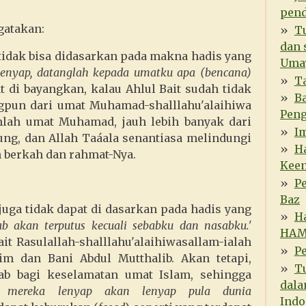
pend
gatakan:
T
dan 
 tidak bisa didasarkan pada makna hadis yang
Umay
lenyap, datanglah kepada umatku apa (bencana)
Ta
 di bayangkan, kalau Ahlul Bait sudah tidak
Ba
ngpun dari umat Muhamad-shalllahu'alaihiwa
Peng
mlah umat Muhamad, jauh lebih banyak dari
I
ung, dan Allah Taáala senantiasa melindungi
Ha
berkah dan rahmat-Nya.
Kee
P
Baz
juga tidak dapat di dasarkan pada hadis yang
H
b akan terputus kecuali sebabku dan nasabku.'
HA
ait Rasulallah-shalllahu'alaihiwasallam-ialah
P
im dan Bani Abdul Mutthalib. Akan tetapi,
Tu
b bagi keselamatan umat Islam, sehingga
dala
u mereka lenyap akan lenyap pula dunia
Indo