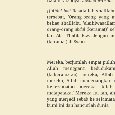
Dalam kitabnya
Nawadirul-Ushul,
[["Ahlul-bait
Rasulallah-shalllah
tersebut, 'Orang-orang yang 
beliau-shalllahu 'alaihiwasall
orang-orang
abdal
(keramat)', s
bin Abi Thalib k.w. dengan u
(keramat) di Syam.
Mereka, berjumlah empat puluh 
Allah mengganti kedudukan
(kekeramatan) mereka, Alla
mereka, Allah memenangkan 
kekeramatan mereka, Alla
malapetaka..' Mereka itu lah, ah
yang menjadi sebab ke selamatan
bumi ini dan hancurlah dunia.