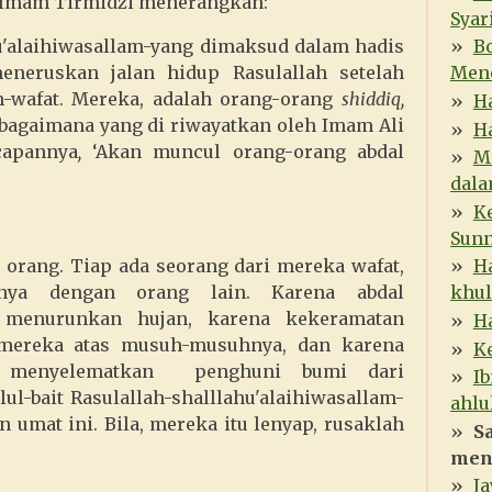
Imam Tirmidzi menerangkan:
Syar
u'alaihiwasallam-yang dimaksud dalam hadis
B
meneruskan jalan hidup Rasulallah setelah
Mene
am-wafat. Mereka, adalah orang-orang
shiddiq,
Ha
ebagaimana yang di riwayatkan oleh Imam Ali
Ha
capannya
,
‘Akan muncul orang-orang abdal
Me
dala
Ke
Sunn
orang. Tiap ada seorang dari mereka wafat,
H
nya dengan orang lain. Karena abdal
khul
h menurunkan hujan, karena kekeramatan
Ha
mereka atas musuh-musuhnya, dan karena
Ke
h menyelematkan penghuni bumi dari
I
lul-bait Rasulallah-shalllahu'alaihiwasallam-
ahlul
 umat ini. Bila, mereka itu lenyap, rusaklah
S
meng
J