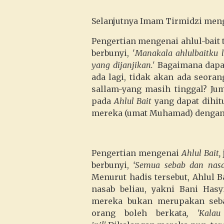
Selanjutnya Imam Tirmidzi men
Pengertian mengenai ahlul-bait
berbunyi, '
Manakala ahlulbaitku 
yang dijanjikan.'
Bagaimana dapat
ada lagi, tidak akan ada seora
sallam-yang masih tinggal? Ju
pada
Ahlul Bait
yang dapat dihit
mereka (umat Muhamad) dengan 
Pengertian mengenai
Ahlul Bait,
berbunyi,
‘Semua sebab dan nasa
Menurut hadis tersebut, Ahlul B
nasab beliau, yakni Bani Hasy
mereka bukan merupakan seba
orang boleh berkata
, 'Kala