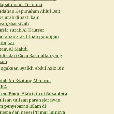
apat imam Tirmidzi
uduhan Kepunahan Ahlul Bait
sejarah dinasti bani
ah/abassiyah
fsir surah Al-Kautsar
ntahan atas fitnah golongan
ingkar
mam Al-Mahdi
dis dari Cucu Rasulallah yang
nam
engakuan Syaikh Abdul Aziz Bin
abib Ali Kwitang Menurut
MKA
eran Kaum Alawiyin di Nusantara
lisan-tulisan para sejarawan
m penyebaran Islam di
nesia dan negeri Timur lainnya