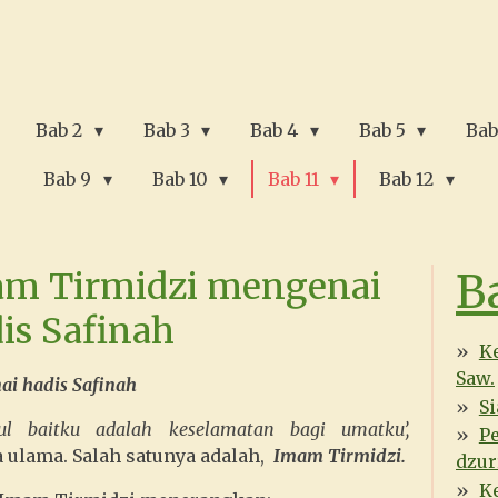
Bab 2
Bab 3
Bab 4
Bab 5
Bab
Bab 9
Bab 10
Bab 11
Bab 12
B
m Tirmidzi mengenai
is Safinah
Ke
Saw.
i hadis Safinah
Si
ul baitku adalah keselamatan bagi umatku’,
P
ulama. Salah satunya adalah,
Imam Tirmidzi.
dzur
Ke