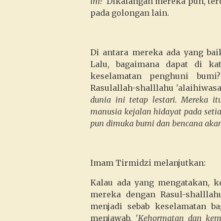
ini!'
Dikalangan mereka pun, ter
pada golongan lain.
Di antara mereka ada yang bai
Lalu, bagaimana dapat di ka
keselamatan penghuni bumi?
Rasulallah-shalllahu 'alaihiwas
dunia ini tetap lestari. Mereka
manusia kejalan hidayat pada set
pun dimuka bumi dan bencana akan
Imam Tirmidzi melanjutkan:
Kalau ada yang mengatakan, 
mereka dengan Rasul-shalllah
menjadi sebab keselamatan ba
menjawab, '
Kehormatan dan kemul