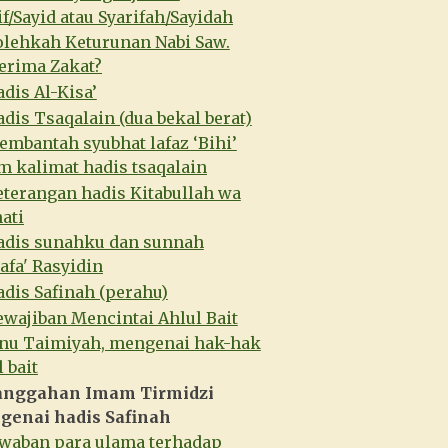
if/Sayid atau Syarifah/Sayidah
olehkah Keturunan Nabi Saw.
rima Zakat?
dis Al-Kisa’
dis Tsaqalain (dua bekal berat)
mbantah syubhat lafaz ‘Bihi’
m kalimat hadis tsaqalain
terangan hadis Kitabullah wa
ati
adis sunahku dan sunnah
afa' Rasyidin
dis Safinah (perahu)
wajiban Mencintai Ahlul Bait
bnu Taimiyah, mengenai hak-hak
 bait
anggahan Imam Tirmidzi
enai hadis Safinah
awaban para ulama terhadap