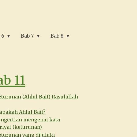
 6
Bab 7
Bab 8
ab 11
turunan (Ahlul Bait) Rasulallah
apakah Ahlul Bait?
engertian mengenai kata
riyat (keturunan)
turunan yang dijuluki