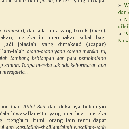
dapat keburukan (
fasad
) seperti yang terdapat
Wa
dan 
N
sils
k (
muhsin
), dan ada pula yang buruk (
musi’
).
P
takan, mereka itu merupakan sebab bagi
Nusa
 Jadi jelaslah, yang dimaksud (ucapan)
allam-ialah:
orang-orang yang karena mereka itu,
 itulah lambang kehidupan dan para pembimbing
iap zaman. Tanpa mereka tak ada kehormatan apa
 merajalela…
kemuliaan
Ahlul Bait
dan dekatnya hubungan
u'alaihiwasallam-itu yang membuat mereka
gi penghuni bumi, orang lain tentu dapat
iaan Rasulallah-shalllahu'alaihiwasallam-jauh