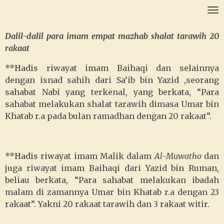
Ga
direct
naar
Dalil-dalil para imam empat mazhab shalat tarawih 20
de
rakaat
hoofdinhoud
**Hadis riwayat imam Baihaqi dan selainnya
dengan isnad sahih dari Sa’ib bin Yazid ,seorang
sahabat Nabi yang terkenal, yang berkata, “Para
sahabat melakukan shalat tarawih dimasa Umar bin
Khatab r.a pada bulan ramadhan dengan 20 rakaat”.
**Hadis riwayat imam Malik dalam
Al-Muwatho
dan
juga riwayat imam Baihaqi dari Yazid bin Ruman,
beliau berkata, “Para sahabat melakukan ibadah
malam di zamannya Umar bin Khatab r.a dengan 23
rakaat”. Yakni 20 rakaat tarawih dan 3 rakaat witir.