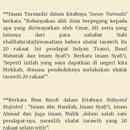
**Imam Turmudzi dalam kitabnya ‘
Sunan Turmudzi’
berkata, “Kebanyakan ahli ilmu berpegang kepada
apa yang diriwayatkan oleh Umar, Ali serta yang
lainnya dari para sahabat Nabi
shalllahu'alaihiwasallam bahwa shalat tarawih itu
20 rakaat. Ini pendapat Sufyan Tsauri, Ibnul
Mubarak dan imam Syafi’i. Berkata imam Syafi’i,
‘Seperti inilah yang saya dapatkan di negeri kita
Mekkah, dimana penduduknya melakukan shalat
tarawih 20 rakaat’”.
**Berkata Ibnu Rusdi dalam kitabnya
Bidayatul
Mujtahid
: “Imam Abu Hanifah, Imam Syafi’i, imam
Ahmad dan juga imam Malik ,dalam salah satu
pendapat-nya, memilih shalat tarawih yang 20
rakaat selain witir”.