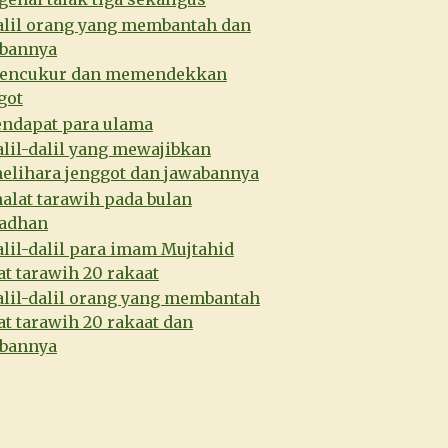
alil orang yang membantah dan
bannya
encukur dan memendekkan
got
endapat para ulama
lil-dalil yang mewajibkan
lihara jenggot dan jawabannya
alat tarawih pada bulan
adhan
lil-dalil para imam Mujtahid
at tarawih 20 rakaat
alil-dalil orang yang membantah
at tarawih 20 rakaat dan
bannya