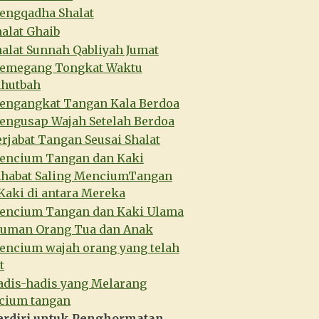
engqadha Shalat
alat Ghaib
alat Sunnah Qabliyah Jumat
emegang Tongkat Waktu
hutbah
engangkat Tangan Kala Berdoa
engusap Wajah Setelah Berdoa
rjabat Tangan Seusai Shalat
encium Tangan dan Kaki
ahabat Saling MenciumTangan
Kaki di antara Mereka
encium Tangan dan Kaki Ulama
iuman Orang Tua dan Anak
encium wajah orang yang telah
t
adis-hadis yang Melarang
cium tangan
erdiri untuk Penghormatan