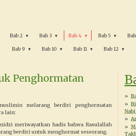
Bab 2
Bab 3
Bab 4
Bab 5
Bab
Bab 9
Bab 10
Bab 11
Bab 12
B
tuk Penghormatan
Ba
B
 muslimin melarang berdiri penghormatan
Nabi
a lain:
A
idzi meriwayatkan hadis bahwa Rasulallah
M
arang berdiri untuk menghormat seseorang.
Takb