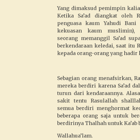
Yang dimaksud pemimpin kalian 
Ketika Sa’ad diangkat oleh Ra
penguasa kaum Yahudi Bani 
kekuasan kaum muslimin), R
seorang memanggil Sa’ad supa
berkendaraan keledai, saat itu 
kepada orang-orang yang hadir 
Sebagian orang menafsirkan, Ra
mereka berdiri karena Sa’ad d
turun dari kendaraannya. Alasa
sakit tentu Rasulallah shall
semua berdiri menghormat ked
beberapa orang saja untuk ber
berdirinya Thalhah untuk Ka’ab bi
Wallahua’lam.