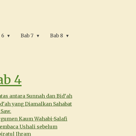
 6
Bab 7
Bab 8
ab 4
tas antara Sunnah dan Bid‘ah
id‘ah yang Diamalkan Sahabat
 Saw.
rgumen Kaum Wahabi-Salafi
embaca Ushali sebelum
iratul Ihram