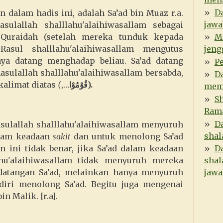
D
dalam hadis ini, adalah Sa’ad bin Muaz r.a.
jawa
sulallah shalllahu'alaihiwasallam sebagai
Quraidah (setelah mereka tunduk kepada
M
asul shalllahu'alaihiwasallam mengutus
jeng
ya datang menghadap beliau. Sa’ad datang
P
Rasulallah shalllahu'alaihiwasallam bersabda,
Da
kalimat diatas
(
,…
قُوْمُوْا
).
meme
Sh
Ram
Da
sulallah shalllahu'alaihiwasallam menyuruh
shal
alam keadaan
sakit
dan untuk menolong Sa’ad
n ini tidak benar, jika Sa’ad dalam keadaan
D
lahu'alaihiwasallam tidak menyuruh mereka
shal
atangan Sa’ad, melainkan hanya menyuruh
jawa
diri menolong Sa’ad. Begitu juga mengenai
n Malik. [r.a].