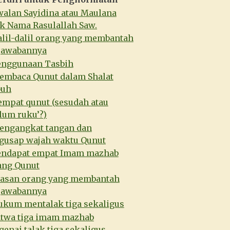
walan Sayidina atau Maulana
k Nama Rasulallah Saw.
alil-dalil orang yang membantah
jawabannya
enggunaan Tasbih
embaca Qunut dalam Shalat
buh
empat qunut (sesudah atau
lum ruku’?)
engangkat tangan dan
usap wajah waktu Qunut
endapat empat Imam mazhab
ang Qunut
lasan orang yang membantah
jawabannya
ukum mentalak tiga sekaligus
atwa tiga imam mazhab
enai talak tiga sekaligus