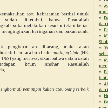
A
untu
kemakruhan atau keharaman berdiri untuk
D
a sudah diketahui bahwa Rasulallah
dan 
ngkala suka melakukan sesuatu tetapi beliau
P
u menginginkan keringanan dan bukan suatu
M
Shu
uk penghormatan dilarang, maka akan
T
s sahih, antara lain hadis
muttafaq ‘alaih
(HR.
sebe
. 1768) yang meriwayatkan bahwa dalam salah
M
adapan kaum Anshar Rasulallah
meng
bda,
P
tent
A
menghormat) pemimpin kalian atau orang terbaik
dan 
H
F
meng