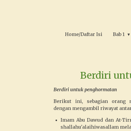
Ga
direct
naar
de
Home/Daftar Isi
Bab 1
hoofdinhoud
Berdiri un
Berdiri untuk penghormatan
Berikut ini, sebagian orang
dengan mengambil riwayat antar
Imam Abu Dawud dan At-Tirm
shallahu'alaihiwasallam mel