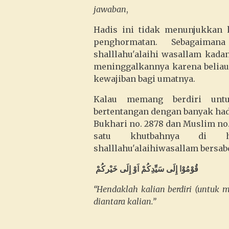
jawaban
,
Hadis ini tidak menunjukkan 
penghormatan. Sebagaiman
shalllahu'alaihi wasallam kada
meninggalkannya karena belia
kewajiban bagi umatnya.
Kalau memang berdiri unt
bertentangan dengan banyak hadi
Bukhari no. 2878 dan Muslim no
satu khutbahnya di h
shalllahu'alaihiwasallam bersa
قُوْمُوْا إِلَى سَيِّدِكُمْ اَوْ إِلَى خَيْركُمْ
“Hendaklah kalian berdiri (untuk 
diantara kalian.”