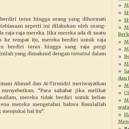
M
Sh
 berdiri terus hingga orang yang dihormati
Sh
Kebiasaan seperti ini dilakukan oleh orang-
M
 raja-raja mereka. Jika mereka ada di suatu
Berk
 ke tempat itu, mereka berdiri untuk raja
M
itu berdiri terus hingga sang raja pergi
M
 Inilah yang dimaksud dengan
tamatsul
dalam
Be
M
S
dan 
 Imam Ahmad dan At-Tirmidzi meriwayatkan
M
menyebutkan, “Para sahabat jika melihat
C
asallam, mereka tidak berdiri untuk beliau
M
arena mereka mengetahui bahwa Rasulallah
wafa
 menyukai hal itu”.
H
Men
B