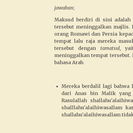
jawaban
;
Maksud berdiri di sini adalah
tersebut meninggalkan majlis. 
orang Romawi dan Persia kepada
tempat lalu raja mereka masuk
tersebut dengan
tamatsul,
ya
meninggalkan tempat tersebut.
bahasa Arab.
Mereka berdalil lagi bahwa
dari Anas bin Malik yang 
Rasulallah shallahu'alaihiw
shalllahu'alaihiwasallam k
shallahu'alaihiwasallam tidak