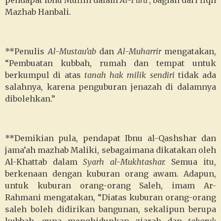
pendapat Ibnu Muflih dalam
Al-Furu’
, bagian dari fiqh
Mazhab Hanbali.
**Penulis
Al-Mustau’ab
dan
Al-Muharrir
mengatakan,
“Pembuatan kubbah, rumah dan tempat untuk
berkumpul di atas
tanah hak milik sendiri
tidak ada
salahnya, karena penguburan jenazah di dalamnya
dibolehkan.”
**Demikian pula, pendapat Ibnu al-Qashshar dan
jama’ah mazhab Maliki, sebagaimana dikatakan oleh
Al-Khattab dalam
Syarh al-Mukhtashar.
Semua itu,
berkenaan dengan kuburan orang awam. Adapun,
untuk kuburan orang-orang Saleh, imam Ar-
Rahmani mengatakan, “Diatas kuburan orang-orang
saleh boleh didirikan bangunan, sekalipun berupa