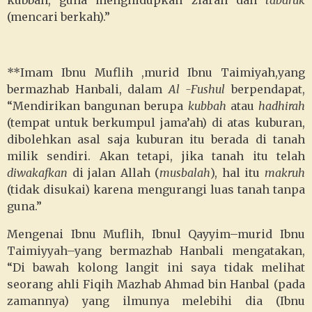
kubbah, guna menghidupkan ziarah dan
tabaruk
(mencari berkah).”
**Imam Ibnu Muflih ,murid Ibnu Taimiyah,yang
bermazhab Hanbali, dalam
Al -Fushul
berpendapat,
“Mendirikan bangunan berupa
kubbah
atau
hadhirah
(tempat untuk berkumpul jama’ah) di atas kuburan,
dibolehkan asal saja kuburan itu berada di tanah
milik sendiri. Akan tetapi, jika tanah itu telah
diwakafkan
di jalan Allah (
musbalah
), hal itu
makruh
(tidak disukai) karena mengurangi luas tanah tanpa
guna.”
Mengenai Ibnu Muflih, Ibnul Qayyim–murid Ibnu
Taimiyyah–yang bermazhab Hanbali mengatakan,
“Di bawah kolong langit ini saya tidak melihat
seorang ahli Fiqih Mazhab Ahmad bin Hanbal (pada
zamannya) yang ilmunya melebihi dia (Ibnu