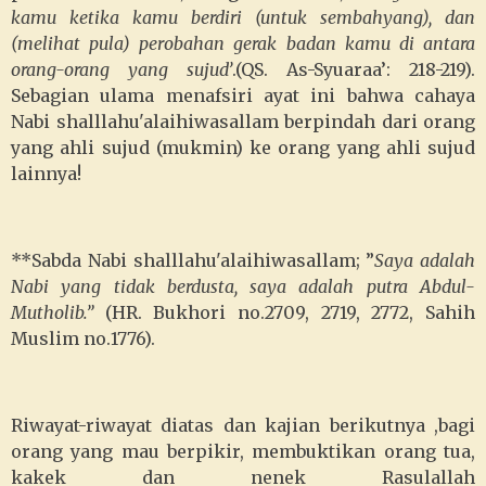
kamu ketika kamu berdiri (untuk sembahyang), dan
(melihat pula) perobahan gerak badan kamu di antara
orang-orang yang sujud’
.(QS. As-Syuaraa’: 218-219).
Sebagian ulama menafsiri ayat ini bahwa cahaya
Nabi shalllahu'alaihiwasallam berpindah dari orang
yang ahli sujud (mukmin) ke orang yang ahli sujud
lainnya!
**Sabda Nabi shalllahu'alaihiwasallam; ”
Saya adalah
Nabi yang tidak berdusta, saya adalah putra Abdul-
Mutholib.”
(HR. Bukhori no.2709, 2719, 2772, Sahih
Muslim no.1776).
Riwayat-riwayat diatas dan kajian berikutnya ,bagi
orang yang mau berpikir, membuktikan orang tua,
kakek dan nenek Rasulallah