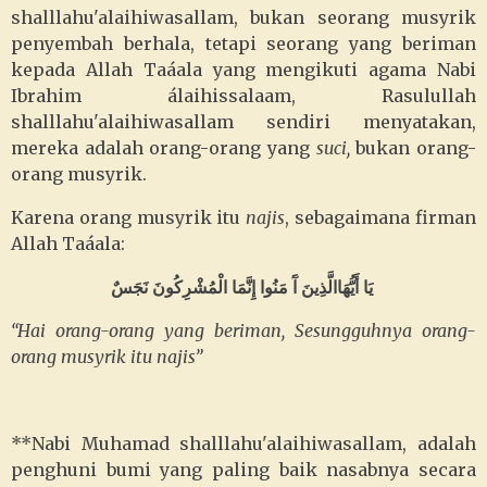
shalllahu'alaihiwasallam, bukan seorang musyrik
penyembah berhala, tetapi seorang yang beriman
kepada Allah Taáala yang mengikuti agama Nabi
Ibrahim álaihissalaam, Rasulullah
shalllahu'alaihiwasallam sendiri menyatakan,
mereka adalah orang-orang yang
suci,
bukan orang-
orang musyrik.
Karena orang musyrik itu
najis
, sebagaimana firman
Allah Taáala:
أَيُّهَاالَّذِينَ آَ مَنُوا إِنَّمَا الْمُشْرِكُونَ نَجَسٌ
يَا
“Hai orang-orang yang beriman, Sesungguhnya orang-
orang musyrik itu najis”
**Nabi Muhamad shalllahu'alaihiwasallam, adalah
penghuni bumi yang paling baik nasabnya secara