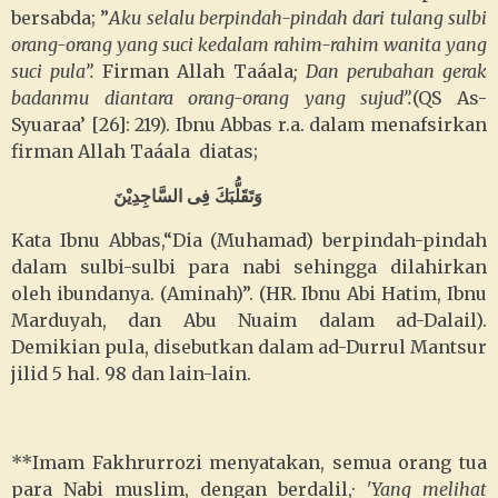
bersabda; ”
Aku selalu berpindah-pindah dari tulang sulbi
orang-orang yang suci kedalam rahim-rahim wanita yang
suci pula”.
Firman Allah Taáala
; Dan perubahan gerak
badanmu diantara orang-orang yang sujud”.
(QS As-
Syuaraa’ [26]: 219). Ibnu Abbas r.a. dalam menafsirkan
firman Allah Taáala diatas;
وَتَقَلُّبَكَ فِى السَّاجِدِيْنَ
Kata Ibnu Abbas,“Dia (Muhamad) berpindah-pindah
dalam sulbi-sulbi para nabi sehingga dilahirkan
oleh ibundanya. (Aminah)”. (HR. Ibnu Abi Hatim, Ibnu
Marduyah, dan Abu Nuaim dalam ad-Dalail).
Demikian pula, disebutkan dalam ad-Durrul Mantsur
jilid 5 hal. 98 dan lain-lain.
**Imam Fakhrurrozi menyatakan, semua orang tua
para Nabi muslim, dengan berdalil,·
'Yang melihat