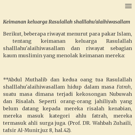
Ga
direct
naar
Keimanan keluarga Rasulallah shalllahu'alaihiwasallam
de
Berikut, beberapa riwayat menurut para pakar Islam,
hoofdinhoud
tentang keimanan keluarga Rasulallah
shalllahu'alaihiwasallam dan riwayat sebagian
kaum muslimin yang menolak keimanan mereka:
**Abdul Muthalib dan kedua oang tua Rasulallah
shalllahu'alaihiwasallam hidup dalam masa
Fatrah
,
suatu masa dimana terjadi kekosongan Nubuwah
dan Risalah. Seperti orang-orang jahiliyah yang
belum datang kepada mereka risalah kenabian,
mereka masuk kategori ahlu fatrah, mereka
termasuk ahli surga juga. (Prof. DR. Wahbah Zuhaili,
tafsir Al-Munir,juz 8, hal.42).