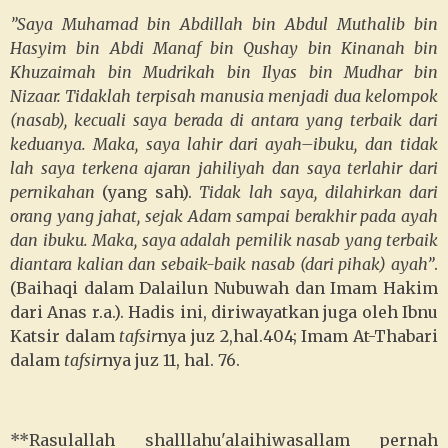
”Saya Muhamad bin Abdillah bin Abdul Muthalib bin
Hasyim bin Abdi Manaf bin Qushay bin Kinanah bin
Khuzaimah bin Mudrikah bin Ilyas bin Mudhar bin
Nizaar.
Tidaklah terpisah manusia menjadi dua kelompok
(nasab), kecuali saya berada di antara yang terbaik dari
keduanya.
Maka, saya lahir dari ayah–ibuku, dan tidak
lah saya terkena ajaran jahiliyah dan saya terlahir dari
pernikahan
(yang sah).
Tidak lah saya, dilahirkan dari
orang yang jahat, sejak Adam sampai berakhir pada ayah
dan ibuku. Maka, saya adalah pemilik nasab yang terbaik
diantara kalian dan sebaik-baik nasab (dari pihak) ayah”
.
(Baihaqi dalam Dalailun Nubuwah dan Imam Hakim
dari Anas r.a.). Hadis ini, diriwayatkan juga oleh Ibnu
Katsir dalam
tafsir
nya juz 2,hal.404; Imam At-Thabari
dalam
tafsir
nya juz 11, hal. 76.
**Rasulallah shalllahu'alaihiwasallam pernah