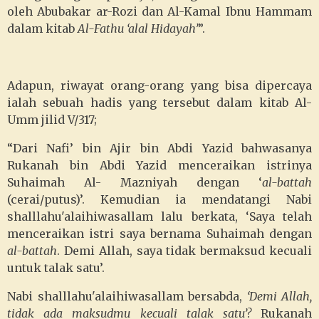
oleh Abubakar ar-Rozi dan Al-Kamal Ibnu Hammam
dalam kitab
Al-Fathu ‘alal Hidayah’
”.
Adapun, riwayat orang-orang yang bisa dipercaya
ialah sebuah hadis yang tersebut dalam kitab Al-
Umm jilid V/317;
“Dari Nafi’ bin Ajir bin Abdi Yazid bahwasanya
Rukanah bin Abdi Yazid menceraikan istrinya
Suhaimah Al- Mazniyah dengan ‘
al-battah
(cerai/putus)’. Kemudian ia mendatangi Nabi
shalllahu'alaihiwasallam lalu berkata, ‘Saya telah
menceraikan istri saya bernama Suhaimah dengan
al-battah
. Demi Allah, saya tidak bermaksud kecuali
untuk talak satu’.
Nabi shalllahu'alaihiwasallam bersabda,
‘Demi Allah,
tidak ada maksudmu kecuali talak satu’?
Rukanah