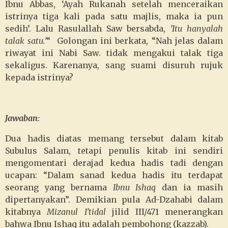
Ibnu Abbas, ‘Ayah Rukanah setelah menceraikan
istrinya tiga kali pada satu majlis, maka ia pun
sedih’. Lalu Rasulallah Saw bersabda,
’Itu hanyalah
talak satu.’
“ Golongan ini berkata, “Nah jelas dalam
riwayat ini Nabi Saw. tidak mengakui talak tiga
sekaligus. Karenanya, sang suami disuruh rujuk
kepada istrinya?
Jawaban:
Dua hadis diatas memang tersebut dalam kitab
Subulus Salam, tetapi penulis kitab ini sendiri
mengomentari derajad kedua hadis tadi dengan
ucapan: “Dalam sanad kedua hadis itu terdapat
seorang yang bernama
Ibnu Ishaq
dan ia masih
dipertanyakan”. Demikian pula Ad-Dzahabi dalam
kitabnya
Mizanul I’tidal
jilid III/471 menerangkan
bahwa Ibnu Ishaq itu adalah pembohong (kazzab).