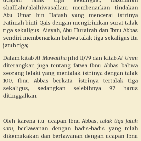
ucapan talak tiga sekaligus.; Rasulallah
shalllahu'alaihiwasallam membenarkan tindakan
Abu Umar bin Hafash yang mencerai istrinya
Fatimah binti Qais dengan mengirimkan surat talak
tiga sekaligus; Aisyah, Abu Hurairah dan Ibnu Abbas
sendiri membenarkan bahwa talak tiga sekaligus itu
jatuh tiga;
Dalam kitab
Al-Muwattha
jilid II/79 dan kitab
Al-Umm
diterangkan juga tentang fatwa Ibnu Abbas bahwa
seorang lelaki yang mentalak istrinya dengan talak
100, Ibnu Abbas berkata: istrinya tertalak tiga
sekaligus, sedangkan selebihnya 97 harus
ditinggalkan.
Oleh karena itu, ucapan Ibnu Abbas,
talak tiga jatuh
satu
, berlawanan dengan hadis-hadis yang telah
dikemukakan dan berlawanan dengan ucapan Ibnu