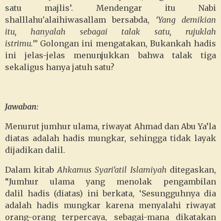
satu majlis’. Mendengar itu Nabi
shalllahu'alaihiwasallam bersabda,
‘Yang demikian
itu, hanyalah sebagai talak satu, rujuklah
istrimu.’”
Golongan ini mengatakan, Bukankah hadis
ini jelas-jelas menunjukkan bahwa talak tiga
sekaligus hanya jatuh satu?
Jawaban:
Menurut jumhur ulama, riwayat Ahmad dan Abu Ya’la
diatas adalah hadis mungkar, sehingga tidak layak
dijadikan dalil.
Dalam kitab
Ahkamus Syari’atil Islamiyah
ditegaskan,
“Jumhur ulama yang menolak pengambilan
dalil hadis (diatas) ini berkata, ‘Sesungguhnya dia
adalah hadis mungkar karena menyalahi riwayat
orang-orang terpercaya, sebagai-mana dikatakan