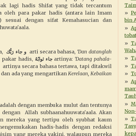
Tai
ak lagi hadis Shifat yang tidak tercantum
a oleh para pakar hadis (antara lain Imam
P
) sesuai dengan sifat Kemahasucian dan
bin 
uwata'aala.
A
toba
Ta
Waha
ta,
و جاء رَبُّك
arti secara bahasa,
‘Dan datanglah
T
a pakar hadis,
جاء ثوابُه
artinya:
‘Datang pahala-
T
artinya secara bahasa tertawa, tapi ditakwil
dan ada yang mengartikan
Kerelaan, Kebaikan
To
A
mam
Tauh
M
 adalah dengan membuka mulut dan tentunya
Non-
 dengan Allah subhaanahuuwata'aala. Akan
T
an mereka yang tertipu oleh syubhat kaum
Tasy
 mengemukakan hadis-hadis dengan redaksi
kep
sim yang mereka yakini, walaupun mereka