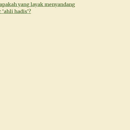
iapakah yang layak menyandang
r ‘ahli hadis’?