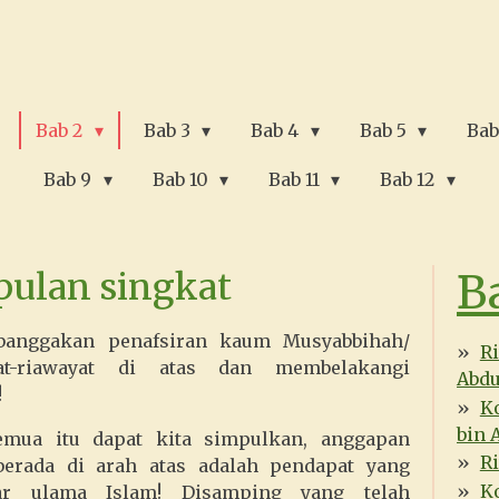
Bab 2
Bab 3
Bab 4
Bab 5
Bab
Bab 9
Bab 10
Bab 11
Bab 12
B
ulan singkat
banggakan penafsiran kaum Musyabbihah/
R
at-riawayat di atas dan membelakangi
Abdu
!
K
bin 
emua itu dapat kita simpulkan, anggapan
R
erada di arah atas adalah pendapat yang
K
ar ulama Islam! Disamping yang telah