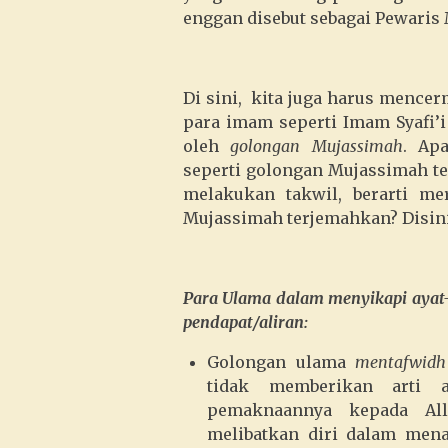
enggan disebut sebagai Pewari
Di sini, kita juga harus mence
para imam seperti Imam Syafi’i
oleh
golongan Mujassimah
. Ap
seperti golongan Mujassimah te
melakukan takwil, berarti m
Mujassimah terjemahkan? Disini
Para Ulama dalam menyikapi ayat-
pendapat/aliran:
Golongan ulama
mentafwidh
tidak memberikan arti a
pemaknaannya kepada All
melibatkan diri dalam menaf