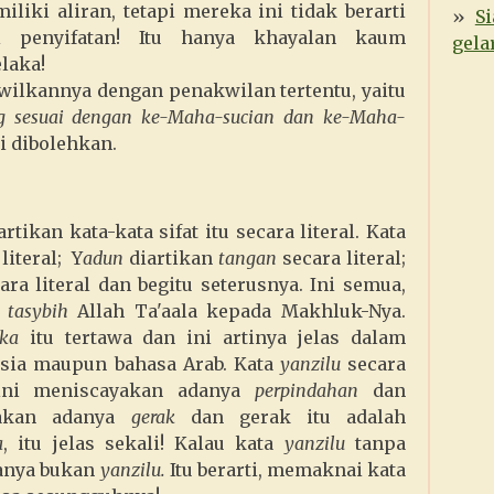
liki aliran, tetapi mereka ini tidak berarti
S
ri penyifatan! Itu hanya khayalan kaum
gela
laka!
ilkannya dengan penakwilan tertentu, yaitu
g sesuai dengan ke-Maha-sucian dan ke-Maha-
ni dibolehkan.
tikan kata-kata sifat itu secara literal. Kata
literal; Y
adun
diartikan
tangan
secara literal;
ra literal dan begitu seterusnya. Ini semua,
n
tasybih
Allah Ta'aala kepada Makhluk-Nya.
ka
itu tertawa dan ini artinya jelas dalam
sia maupun bahasa Arab. Kata
yanzilu
secara
ni meniscayakan adanya
perpindahan
dan
yakan adanya
gerak
dan gerak itu adalah
a
, itu jelas sekali! Kalau kata
yanzilu
tanpa
anya bukan
yanzilu.
Itu berarti, memaknai kata