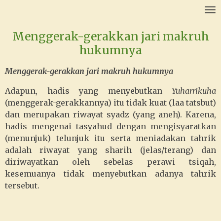
Ga
direct
Menggerak-gerakkan jari makruh
naar
de
hukumnya
hoofdinhoud
Menggerak-gerakkan jari makruh hukumnya
Adapun, hadis yang menyebutkan
Yuharrikuha
(menggerak-gerakkannya) itu tidak kuat (laa tatsbut)
dan merupakan riwayat syadz (yang aneh). Karena,
hadis mengenai tasyahud dengan mengisyaratkan
(menunjuk) telunjuk itu serta meniadakan tahrik
adalah riwayat yang sharih (jelas/terang) dan
diriwayatkan oleh sebelas perawi tsiqah,
kesemuanya tidak menyebutkan adanya tahrik
tersebut.