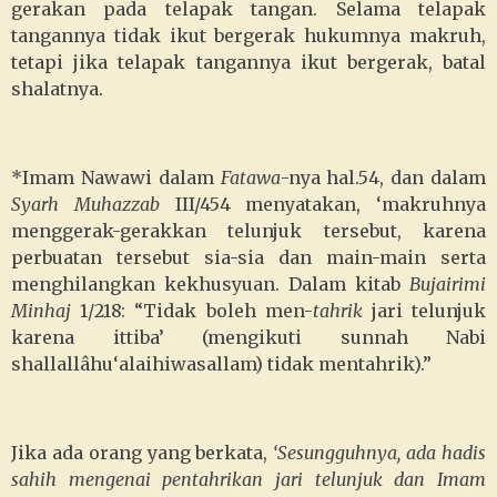
gerakan pada telapak tangan. Selama telapak
tangannya tidak ikut bergerak hukumnya makruh,
tetapi jika telapak tangannya ikut bergerak, batal
shalatnya.
*Imam Nawawi dalam
Fatawa
-nya hal.54, dan dalam
Syarh Muhazzab
III/454 menyatakan, ‘makruhnya
menggerak-gerakkan telunjuk tersebut, karena
perbuatan tersebut sia-sia dan main-main serta
menghilangkan kekhusyuan. Dalam kitab
Bujairimi
Minhaj
1/218: “Tidak boleh men-
tahrik
jari telunjuk
karena ittiba’ (mengikuti sunnah Nabi
shallallâhu‘alaihiwasallam)
tidak mentahrik).”
Jika ada orang yang berkata,
‘Sesungguhnya, ada hadis
sahih mengenai pentahrikan jari telunjuk dan Imam