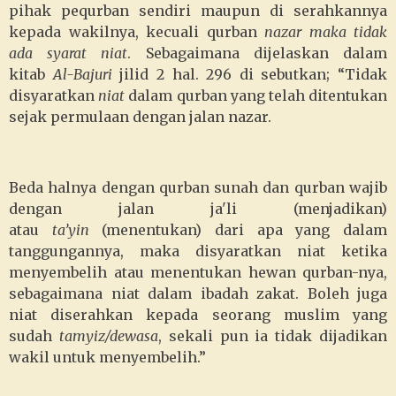
pihak pequrban sendiri maupun di serahkannya
kepada wakilnya, kecuali qurban
nazar maka tidak
ada syarat niat
. Sebagaimana dijelaskan dalam
kitab
Al-Bajuri
jilid 2 hal. 296 di sebutkan; “Tidak
disyaratkan
niat
dalam qurban yang telah ditentukan
sejak permulaan dengan jalan nazar.
Beda halnya dengan qurban sunah dan qurban wajib
dengan jalan ja'li (menjadikan)
atau
ta’yin
(menentukan) dari apa yang dalam
tanggungannya, maka disyaratkan niat ketika
menyembelih atau menentukan hewan qurban-nya,
sebagaimana niat dalam ibadah zakat. Boleh juga
niat diserahkan kepada seorang muslim yang
sudah
tamyiz/dewasa
, sekali pun ia tidak dijadikan
wakil untuk menyembelih.”