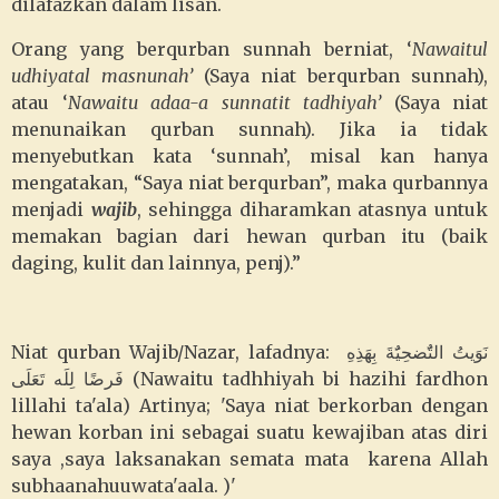
dilafazkan dalam lisan.
Orang yang berqurban sunnah berniat, ‘
Nawaitul
udhiyatal masnunah’
(Saya niat berqurban sunnah),
atau ‘
Nawaitu adaa-a sunnatit tadhiyah’
(Saya niat
menunaikan qurban sunnah). Jika ia tidak
menyebutkan kata ‘sunnah’, misal kan hanya
mengatakan, “Saya niat berqurban”, maka qurbannya
menjadi
wajib
, sehingga diharamkan atasnya untuk
memakan bagian dari hewan qurban itu (baik
daging, kulit dan lainnya, penj).”
Niat qurban Wajib/Nazar, lafadnya: نَوَيتُ التٌَضحِيٌَةَ بِهَذِهِ
فَرضًا لِلَه تَعَلَى (Nawaitu tadhhiyah bi hazihi fardhon
lillahi ta'ala)
Artinya; '
Saya niat berkorban dengan
hewan korban ini sebagai suatu kewajiban atas diri
saya ,saya laksanakan semata mata karena Allah
subhaanahuuwata'aala. )'