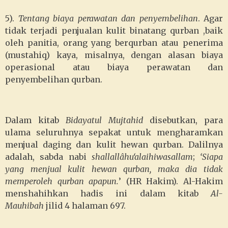
5).
Tentang biaya perawatan dan penyembelihan
. Agar
tidak terjadi penjualan kulit binatang qurban ,baik
oleh panitia, orang yang berqurban atau penerima
(mustahiq) kaya, misalnya, dengan alasan biaya
operasional atau biaya perawatan dan
penyembelihan qurban.
Dalam kitab
Bidayatul Mujtahid
disebutkan, para
ulama seluruhnya sepakat untuk mengharamkan
menjual daging dan kulit hewan qurban. Dalilnya
adalah, sabda nabi
shallallâhu‘alaihiwasallam
;
‘Siapa
yang menjual kulit hewan qurban, maka dia tidak
memperoleh qurban apapun.
’ (HR Hakim). Al-Hakim
menshahihkan hadis ini dalam kitab
Al-
Mauhibah
jilid 4 halaman 697.