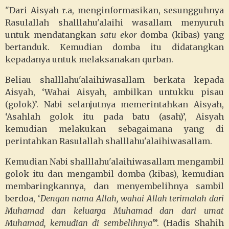
"Dari Aisyah r.a, menginformasikan, sesungguhnya
Rasulallah shalllahu'alaihi wasallam menyuruh
untuk mendatangkan
satu ekor
domba (kibas) yang
bertanduk. Kemudian domba itu didatangkan
kepadanya untuk melaksanakan qurban.
Beliau shalllahu'alaihiwasallam berkata kepada
Aisyah, ‘Wahai Aisyah, ambilkan untukku pisau
(golok)’. Nabi selanjutnya memerintahkan Aisyah,
‘Asahlah golok itu pada batu (asah)’, Aisyah
kemudian melakukan sebagaimana yang di
perintahkan Rasulallah shalllahu'alaihiwasallam.
Kemudian Nabi shalllahu'alaihiwasallam mengambil
golok itu dan mengambil domba (kibas), kemudian
membaringkannya, dan menyembelihnya sambil
berdoa, ‘
Dengan nama Allah, wahai Allah terimalah dari
Muhamad dan keluarga Muhamad dan dari umat
Muhamad, kemudian di sembelihnya’
”. (Hadis Shahih