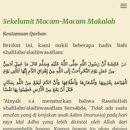
Ga
direct
Sekelumit Macam-Macam Makalah
naar
de
Keutamaan Qurban
hoofdinhoud
Berikut ini, kami nukil beberapa hadis Nabi
shalllahu'alaihiwasallam:
عَنْ
عَائِشَةَ أَنَّ رَسُولَ اللَّهِ صَلَّى اللَّهُ عَلَيْهِ وَسَلَّمَ قَالَ مَا عَمِلَ آدَمِيٌّ
مِنْ عَمَلٍ يَوْمَ النَّحْرِأَحَبَّ إِلَى اللَّهِ مِنْ إِهْرَاقِ الدَّمِ إِنَّهَا لَتَأْتِي يَوْمَ
الْقِيَامَةِ بِقُرُونِهَا وَأَشْعَارِهَا وَأَظْلَافِهَا وَأَنَّ الدَّمَ لَيَقَعُ مِنْ اللَّهِ بِمَكَانٍ
قَبْلَ أَنْ يَقَعَ مِنْ الْأَرْضِ فَطِيبُوا بِهَا نَفْسًا
"Aisyah r.a menuturkan bahwa Rasulullah
shalllahu'alaihiwasallam bersabda, '
Tidak ada suatu
amalan yang di kerjakan anak Adam (manusia) pada hari
raya Idul Adha yang lebih dicintai oleh Allah dari
menyembelih hewan. Karena hewan itu akan datang