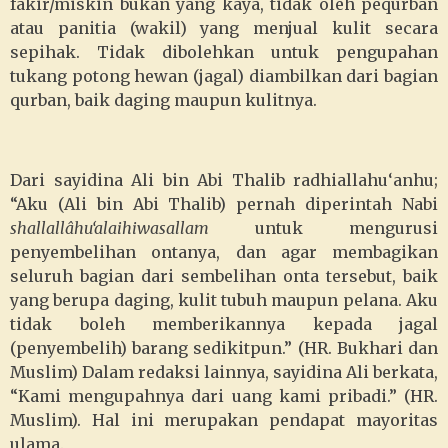
fakir/miskin bukan yang kaya, tidak oleh pequrban
atau panitia (wakil) yang menjual kulit secara
sepihak. Tidak dibolehkan untuk pengupahan
tukang potong hewan (jagal) diambilkan dari bagian
qurban, baik daging maupun kulitnya.
Dari sayidina Ali bin Abi Thalib radhiallahu‘anhu;
“Aku (Ali bin Abi Thalib) pernah diperintah Nabi
shallallâhu‘alaihiwasallam
untuk mengurusi
penyembelihan ontanya, dan agar membagikan
seluruh bagian dari sembelihan onta tersebut, baik
yang berupa daging, kulit tubuh maupun pelana. Aku
tidak boleh memberikannya kepada jagal
(penyembelih) barang sedikitpun.” (HR. Bukhari dan
Muslim) Dalam redaksi lainnya, sayidina Ali berkata,
“Kami mengupahnya dari uang kami pribadi.” (HR.
Muslim). Hal ini merupakan pendapat mayoritas
ulama.