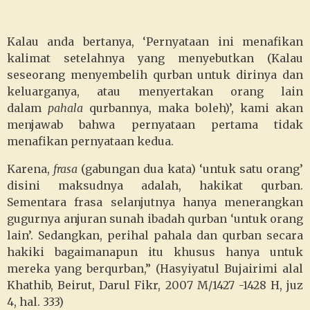
Kalau anda bertanya, ‘Pernyataan ini menafikan
kalimat setelahnya yang menyebutkan (Kalau
seseorang menyembelih qurban untuk dirinya dan
keluarganya, atau menyertakan orang lain
dalam
pahala
qurbannya, maka boleh)’, kami akan
menjawab bahwa pernyataan pertama tidak
menafikan pernyataan kedua.
Karena,
frasa
(gabungan dua kata) ‘untuk satu orang’
disini maksudnya adalah, hakikat qurban.
Sementara frasa selanjutnya hanya menerangkan
gugurnya anjuran sunah ibadah qurban ‘untuk orang
lain’. Sedangkan, perihal pahala dan qurban secara
hakiki bagaimanapun itu khusus hanya untuk
mereka yang berqurban,” (Hasyiyatul Bujairimi alal
Khathib, Beirut, Darul Fikr, 2007 M/1427 -1428 H, juz
4, hal. 333)