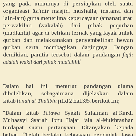
yang pada umumnya di persiapkan oleh suatu
organisasi (ta’mir masjid, mushalla, instansi dan
lain-lain) guna menerima kepercayaan (amanat) atau
perwakilan (wakalah) dari pihak pequrban
(mudlahhi) agar di belikan ternak yang layak untuk
qurban dan melaksanakan penyembelihan hewan
qurban serta membagikan dagingnya. Dengan
demikian, panitia tersebut dalam pandangan
fiqih
adalah wakil dari pihak mudlahhi!
Dalam hal ini, menurut pandangan ulama
dibolehkan, sebagaimana dijelaskan dalam
kitab
I’anah al-Thalibin
jilid 2 hal.335, berikut ini;
“Dalam kitab
Fatawa
Syekh Sulaiman al-Kurdi
Muhasyyi Syarah Ibnu Hajar ‘ala al-Mukhtashar
terdapat suatu pertanyaan. Ditanyakan kepada
beliau, “Telah berlaku kebiasaan penduduk Jawa