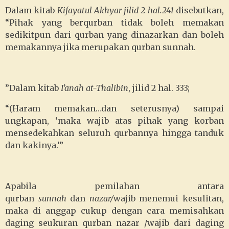
Dalam kitab
Kifayatul Akhyar jilid 2 hal.241
disebutkan,
“Pihak yang berqurban tidak boleh memakan
sedikitpun dari qurban yang dinazarkan dan boleh
memakannya jika merupakan qurban sunnah.
”Dalam kitab
I’anah at-Thalibin
, jilid 2 hal. 333;
“(Haram memakan…dan seterusnya) sampai
ungkapan, ‘maka wajib atas pihak yang korban
mensedekahkan seluruh qurbannya hingga tanduk
dan kakinya.’”
Apabila pemilahan antara
qurban
sunnah
dan
nazar/
wajib menemui kesulitan,
maka di anggap cukup dengan cara memisahkan
daging seukuran qurban nazar /wajib dari daging