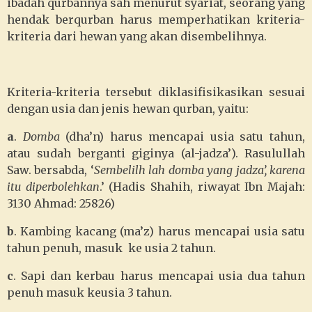
ibadah qurbannya sah menurut syariat, seorang yang
hendak berqurban harus memperhatikan kriteria-
kriteria dari hewan yang akan disembelihnya.
Kriteria-kriteria tersebut diklasifisikasikan sesuai
dengan usia dan jenis hewan qurban, yaitu:
a
.
Domba
(dha’n) harus mencapai usia satu tahun,
atau sudah berganti giginya (al-jadza’). Rasulullah
Saw. bersabda, ‘
Sembelilh lah domba yang jadza’, karena
itu diperbolehkan
.’ (Hadis Shahih, riwayat Ibn Majah:
3130 Ahmad: 25826)
b
. Kambing kacang (ma’z) harus mencapai usia satu
tahun penuh, masuk ke usia 2 tahun.
c
. Sapi dan kerbau harus mencapai usia dua tahun
penuh masuk keusia 3 tahun.