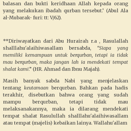
balasan dan bukti keridhaan Allah kepada orang
yang melakukan ibadah qurban tersebut.’ (Abul Ala
al-Mubarak- furi: tt: V/62).
**Diriwayatkan dari Abu Hurairah r.a , Rasulallah
shalllahu'alaihiwasallam bersabda,
“Siapa yang
memiliki kemampuan untuk berqurban, tetapi ia tidak
mau berqurban, maka jangan lah ia mendekati tempat
shalat kami
.” (HR. Ahmad dan Ibnu Majah).
Masih banyak sabda Nabi yang menjelaskan
tentang
keutamaan
berqurban. Bahkan pada hadis
terakhir, disebutkan bahwa orang yang sudah
mampu berqurban, tetapi tidak mau
melaksanakannya, maka ia dilarang mendekati
tempat shalat Rasulullah shalllahu'alaihiwasallam
atau tempat (majelis) kebaikan lainya. Wallahu'allam