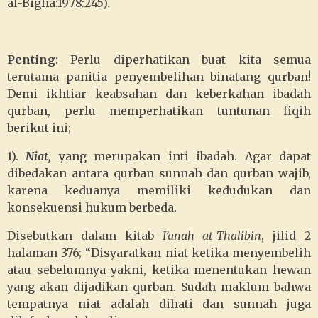
al-Bigha:1978:245).
Penting
: Perlu diperhatikan buat kita semua
terutama panitia penyembelihan binatang qurban!
Demi ikhtiar keabsahan dan keberkahan ibadah
qurban, perlu memperhatikan tuntunan fiqih
berikut ini;
1).
Niat,
yang merupakan inti ibadah. Agar dapat
dibedakan antara qurban sunnah dan qurban wajib,
karena keduanya memiliki kedudukan dan
konsekuensi hukum berbeda.
Disebutkan dalam kitab
I’anah at-Thalibin
, jilid 2
halaman 376; “Disyaratkan niat ketika menyembelih
atau sebelumnya yakni, ketika menentukan hewan
yang akan dijadikan qurban. Sudah maklum bahwa
tempatnya niat adalah dihati dan sunnah juga