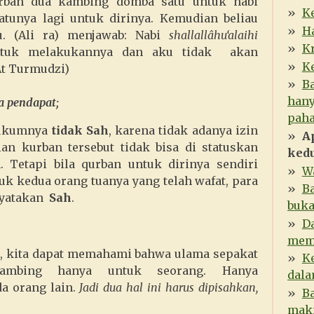
urban dua kambing domba satu untuk nabi
K
unya lagi untuk dirinya. Kemudian beliau
H
u. (Ali ra) menjawab: Nabi
shallallâhu‘alaihi
K
tuk melakukannya dan aku tidak akan
K
At Turmudzi)
B
hany
a pendapat;
paha
hukumnya
tidak Sah
, karena tidak adanya izin
A
n kurban tersebut tidak bisa di statuskan
kedu
 Tetapi bila qurban untuk dirinya sendiri
W
uk kedua orang tuanya yang telah wafat, para
B
nyatakan
Sah
.
buk
Da
mem
as, kita dapat memahami bahwa ulama sepakat
Ke
ambing hanya untuk seorang. Hanya
dala
a orang lain.
Jadi dua hal ini harus dipisahkan,
Ba
ma