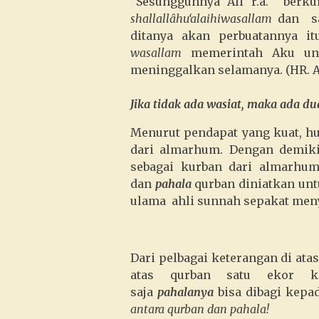
"
Sesungguhnya Ali r.a. berk
shallallâhu‘alaihiwasallam
dan sat
ditanya akan perbuatannya it
wasallam
memerintah Aku un
meninggalkan selamanya. (HR. 
Jika tidak ada wasiat, maka ada du
Menurut pendapat yang kuat, 
dari almarhum. Dengan demikia
sebagai kurban dari almarhum.
dan
pahala
qurban diniatkan unt
ulama ahli sunnah sepakat me
Dari pelbagai keterangan di at
atas qurban satu ekor k
saja
pahalanya
bisa dibagi kepad
antara qurban dan pahala!