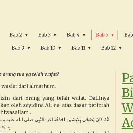
Bab 2
Bab 3
Bab 4
Bab 5
Bab
Bab 9
Bab 10
Bab 11
Bab 12
P
 orang tua yg telah wafat?
a wasiat dari almarhum.
B
zin dari orang yang telah wafat. Dalilnya
W
an oleh sayidina Ali r.a. atas dasar perintah
ihiwasallam
.
A
اَنٌَهُ كَانَ يُضَحٌِى بِكَبشَينِ اَحَدُهٌمَاعَنِ.النٌَبِي.صلى الله عليه وسلم
بِهِ يَع