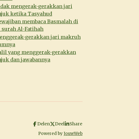
idak mengerak-gerakkan jari
njuk ketika Tasyahud
ewajiban membaca Basmalah di
 surah Al-Fatihah
enggerak-gerakkan jari makruh
umnya
alil yang menggerak-gerakkan
njuk dan jawabannya
Delen
Deel
Share
Powered by
JouwWeb