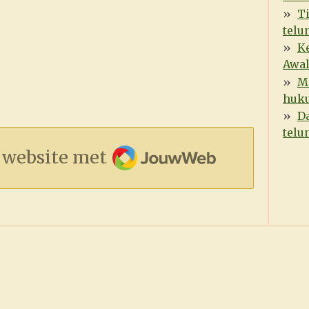
T
telu
K
Awal
M
huk
D
telu
JouwWeb
 website met