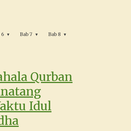
 6
Bab 7
Bab 8
ahala Qurban
inatang
aktu Idul
dha