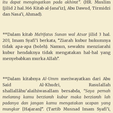
itu dapat mengingatkan pada akhirat”
. (HR. Muslim
[jilid 2 hal.366 Kitab al-Jana’iz], Abu Dawud, Tirmidzi
dan Nasa’i, Ahmad).
**Dalam kitab
Ma‘rifatus Sunan wal Atsar
jilid 3 hal.
203, Imam Syafi’i berkata, “Ziarah kubur hukumnya
tidak apa-apa (boleh). Namun, sewaktu menziarahi
kubur hendaknya tidak mengatakan hal-hal yang
menyebabkan murka Allah”.
**Dalam kitabnya
Al-Umm
meriwayatkan dari Abu
Said Al-Khudri, Rasulallah
shallallâhu‘alaihiwasallam
bersabda,
“Saya pernah
melarang kamu berziarah kubur maka berziarah lah
padanya dan jangan kamu mengatakan ucapan yang
mungkar
[Hajaran]”. (Tartib Musnad Imam Syafi’i,