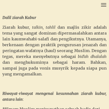
Ga
direct
naar
Dalil ziarah Kubur
de
Ziarah kubur,
talkin, tahlil
dan majlis zikir adalah
hoofdinhoud
tema yang sangat dominan dipermasalahkan antara
lain kaumwahabi-salafi dan pengikutnya. Utamanya,
berkenaan dengan praktik pengurusan jenazah dan
peringatan wafatnya (haul) seorang Muslim. Dengan
tegas, mereka menyebutnya sebagai
bid‘ah dhalalah
dan menghukuminya sebagai haram. Bahkan,
sampai juga pada vonis musyrik kepada siapa pun
yang mengamalkan.
Riwayat-riwayat mengenai kesunnahan ziarah kubur,
antara lain
: