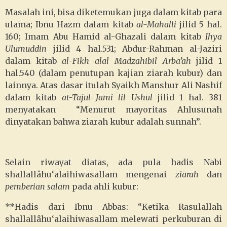
Masalah ini, bisa diketemukan juga dalam kitab para
ulama; Ibnu Hazm dalam kitab
al-Mahalli
jilid 5 hal.
160; Imam Abu Hamid al-Ghazali dalam kitab
Ihya
Ulumuddin
jilid 4 hal.531; Abdur-Rahman al-Jaziri
dalam kitab
al-Fikh alal Madzahibil Arba’ah
jilid 1
hal.540 (dalam penutupan kajian ziarah kubur) dan
lainnya. Atas dasar itulah Syaikh Manshur Ali Nashif
dalam kitab
at-Tajul Jami lil Ushul
jilid 1 hal. 381
menyatakan “Menurut mayoritas Ahlusunah
dinyatakan bahwa ziarah kubur adalah sunnah”.
Selain riwayat diatas, ada pula hadis Nabi
shallallâhu‘alaihiwasallam
mengenai
ziarah
dan
pemberian salam
pada ahli kubur:
**Hadis dari Ibnu Abbas: “Ketika Rasulallah
shallallâhu‘alaihiwasallam
melewati perkuburan di