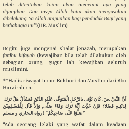
telah ditentukan kamu akan menemui apa yang
dijanjikan. Dan insya Allah kami akan menyusulmu
dibelakang. Ya Allah ampunkan bagi penduduk Baqi’ yang
berbahagia ini’
”.(HR. Muslim).
Begitu juga mengenai shalat jenazah, merupakan
fardhu kifayah
(kewajiban bila telah dilakukan oleh
sebagian orang, gugur lah kewajiban seluruh
muslimin).
**Hadis riwayat imam Bukhori dan Muslim dari Abu
Hurairah r.a.:
اَنَّ النَّبِيَّ .صَ. كَانَ يُؤْتَى بِالرَّجُلِِ الْمُتَوَفَّّى عَلَيْهِ الدَّيْنُ فَيَسْألُ هَلْ تَرَكَ
لِدَيْنِـهِ فَضْلا? فَاِنْ حُدَِّث اَنَّهُ تَرَكَ وَفَاءً صَلَّى, وَاِلاَّ قَاَل
لِلْمُسْـلِمِيْنَ
"صَلُّوْا عَلَى صَاحِبِكُمْ" (رواه البخاري و مسلم
“Ada seorang lelaki yang wafat dalam keadaan