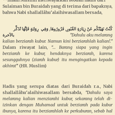
**Imam Muslim meriwayatkan sebuah hadis dari
Sulaiman bin Buraidah yang di terima dari bapaknya,
bahwa Nabi
shallallâhu‘alaihiwasallam
bersada,
كُنْتُ نَهَيْتُكُم عَنْ زِيَارَةِ القُبُورِ, فَزُورُوهَا, وَفِي رِوَايَةٍ فَإنَّهَا تُذَكِّر
بالآخرة
”Dahulu aku melarang
kalian berziarah kubur. Namun kini berziarahlah kalian!.”
Dalam riwayat lain,
“... Barang siapa yang ingin
berziarah ke kubur, hendaknya berziarah, karena
sesungguhnya (ziarah kubur) itu mengingatkan kepada
akhirat
” (HR. Muslim)
Hadis yang serupa diatas dari Buraidah r.a., Nabi
shallallâhu‘alaihiwasallam
bersabda,
“Dahulu saya
melarang kalian menziarahi kubur, sekarang telah di-
izinkan dengan Muhamad untuk berziarah pada kubur
ibunya, karena itu berziarahlah ke perkuburan, sebab hal