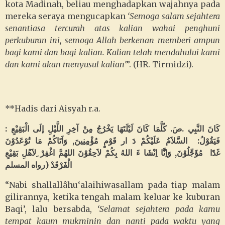
kota Madinah, beliau menghadapkan wajahnya pada
mereka seraya mengucapkan
‘Semoga salam sejahtera
senantiasa tercurah atas kalian wahai penghuni
perkuburan ini, semoga Allah berkenan memberi ampun
bagi kami dan bagi kalian.
Kalian telah mendahului kami
dan kami akan menyusul kalian’
”. (HR. Tirmidzi).
**Hadis dari Aisyah r.a.
: كَانَ النَّبِي .صَ. كُلَّمَا كَانَ لَيْلَتَهَا يَخْرُجُ مِنْ آخِرِ اللَّيْلِ إلَى الْبَقِيْعِ
فَيَقُوْلُ: السَّلاَمُ عَلَيْكُمْ دَ ار قَوْمٍ مُؤْمِنِينَ, وَاَتَاكُمْ مَا تُوْعَدُوْنَ
غَدًا
مُؤَجِّلُوْنَ, وَاِنَّا اِنْشَا ءَ اللهُ بِكُمْ لاَحِقُوْنَ اللهُمَّ اغْفِرْ ِلاَهْلِ بَقِيْعِ
الْفَرْقَدْ (رواه المسلم
“Nabi
shallallâhu‘alaihiwasallam
pada tiap malam
gilirannya, ketika tengah malam keluar ke kuburan
Baqi’, lalu bersabda,
‘Selamat sejahtera pada kamu
tempat kaum mukminin dan nanti pada waktu yang