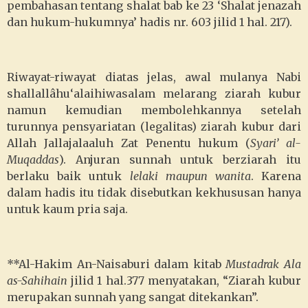
pembahasan tentang shalat bab ke 23 ‘Shalat jenazah
dan hukum-hukumnya’ hadis nr. 603 jilid 1 hal. 217).
Riwayat-riwayat diatas jelas, awal mulanya Nabi
shallallâhu‘alaihiwasalam
melarang ziarah kubur
namun kemudian membolehkannya setelah
turunnya pensyariatan (legalitas) ziarah kubur dari
Allah Jallajalaaluh Zat Penentu hukum (
Syari’ al-
Muqaddas
). Anjuran sunnah untuk berziarah itu
berlaku baik untuk
lelaki maupun wanita
. Karena
dalam hadis itu tidak disebutkan kekhususan hanya
untuk kaum pria saja.
**Al-Hakim An-Naisaburi dalam kitab
Mustadrak Ala
as-Sahihain
jilid 1 hal.377 menyatakan, “Ziarah kubur
merupakan sunnah yang sangat ditekankan”.