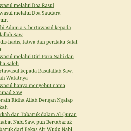
wasul melalui Doa Rasul
wasul melalui Doa Saudara
min
bi Adam a.s. bertawasul kepada
lallah Saw
dis-hadis, fatwa dan perilaku Salaf
h
wasul melalui Diri Para Nabi dan
a Saleh
rtawasul kepada Rasulallah Saw.
lah Wafatnya
wasul hanya menyebut nama
amad Saw
raih Ridha Allah Dengan Ngalap
kah
rkah dan Tabaruk dalam Al-Quran
habat Nabi Saw. pun Bertabaruk
baruk dari Bekas Air Wudu Nabi