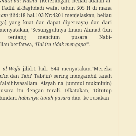
Khath bin Nashir
(Keterangan: beliau adalah al-
 Fadhl al-Baghdadi wafat tahun 505 H di mana
ham
jilid:18 hal.103 Nr:4201 menjelaskan, beliau
aga] yang kuat dan dapat dipercaya) dan dari
g menyatakan, ‘Sesungguhnya Imam Ahmad (bin
a tentang mencium pusara Nabi-
eliau berfatwa,
‘Hal itu tidak mengapa’
”.
 al-Wafa
jilid:1 hal.: 544 menyatakan,“Mereka
i’in dan Tabi’ Tabi’in) sering mengambil tanah
hu'alaihiwasallam. Aisyah r.a (ummul mukminin)
ra itu dengan terali. Dikatakan, ‘Ditutup
ghindari
habisnya tanah pusara
dan ke rusakan
.