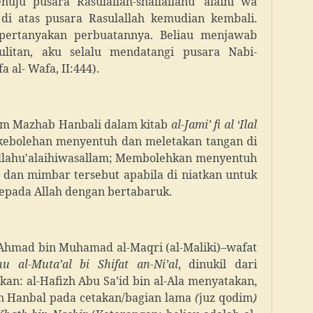
uju pusara Rasulallah-shallallahu 'alaihi wa
di atas pusara Rasulallah kemudian kembali.
mpertanyakan perbuatannya. Beliau menjawab
ulitan, aku selalu mendatangi pusara Nabi-
a al- Wafa, II:444).
m Mazhab Hanbali dalam kitab
al-Jami’ fi al ‘Ilal
ebolehan menyentuh dan meletakan tangan di
allahu'alaihiwasallam; Membolehkan menyentuh
n mimbar tersebut apabila di niatkan untuk
epada Allah dengan bertabaruk.
h Ahmad bin Muhamad al-Maqri (al-Maliki)–wafat
hu al-Muta’al bi Shifat an-Ni’al
, dinukil dari
an: al-Hafizh Abu Sa’id bin al-Ala menyatakan,
n Hanbal pada cetakan/bagian lama
(
juz qodim
)