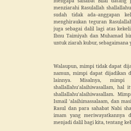
mengapa sahabat Bilal datang
menziarahi Rasulallah shallallah
sudah tidak ada–anggapan kel
menghiraukan teguran Rasulallah 
juga sebagai dalil lagi atas ke
Ibnu Taimiyah dan Muhamad bi
untuk ziarah kubur, sebagaimana 
Walaupun, mimpi tidak dapat dij
namun, mimpi dapat dijadikan d
lainnya. Misalnya, mimpi
shallallahu'alaihiwasallam, hal 
shallallahu'alaihiwasallam. Mi
Ismail 'alaihimassalaam, dan ma
Rasul dan para sahabat Nabi shal
imam yang meriwayatkannya da
menjadi dalil bagi kita, tentang 