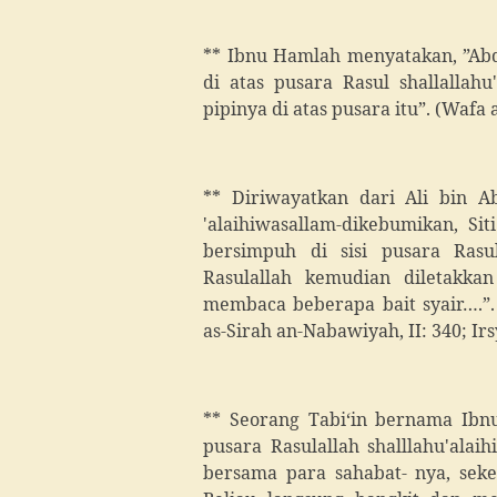
** Ibnu Hamlah menyatakan, ”Ab
di atas pusara Rasul shallallahu
pipinya di atas pusara itu”. (Wafa 
** Diriwayatkan dari Ali bin Ab
'alaihiwasallam-dikebumikan, Siti
bersimpuh di sisi pusara Rasu
Rasulallah kemudian diletakk
membaca beberapa bait syair….”. (
as-Sirah an-Nabawiyah, II: 340; Irsy
** Seorang Tabi‘in bernama Ibn
pusara Rasulallah shalllahu'alaih
bersama para sahabat- nya, seke