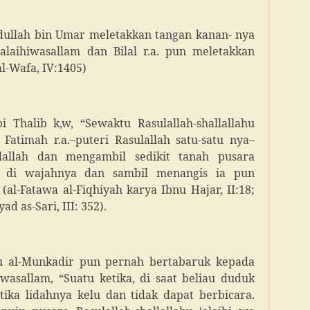
dullah bin Umar meletakkan tangan kanan- nya
'alaihiwasallam dan Bilal r.a. pun meletakkan
al-Wafa, IV:1405)
i Thalib k,w, “Sewaktu Rasulallah-shallallahu
 Fatimah r.a.–puteri Rasulallah satu-satu nya–
lallah dan mengambil sedikit tanah pusara
an di wajahnya dan sambil menangis ia pun
al-Fatawa al-Fiqhiyah karya Ibnu Hajar, II:18;
ad as-Sari, III: 352).
u al-Munkadir pun pernah bertabaruk kepada
iwasallam, “Suatu ketika, di saat beliau duduk
tika lidahnya kelu dan tidak dapat berbicara.