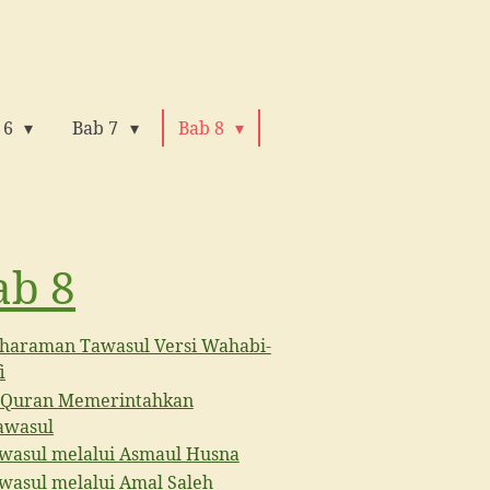
 6
Bab 7
Bab 8
ab 8
haraman Tawasul Versi Wahabi-
i
-Quran Memerintahkan
awasul
wasul melalui Asmaul Husna
wasul melalui Amal Saleh