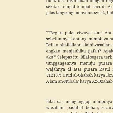
tidak bisa disamakan dengan te
sekitar tempat-tempat suci di 
jelas langsung menvonis syirik, bu
**Begitu pula, riwayat dari Ab
sebelumnya
–
tentang mimpinya sa
Beliau shallallahu'alaihiwasalla
engkau menjauhiku (jafa’)? Apa
aku?’ Selepas itu, Bilal segera t
tunggangannya menuju pusara
wajahnya di atas pusara Rasul sh
VII:137; Usud al-Ghabah karya Ibn
A’lam an-Nubala’ karya Az-Dzahabi,
Bilal r.a., menganggap mimpinya 
wasallam padahal beliau, secara