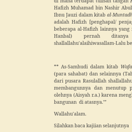
di mana terdapat tulisan tangan
Hafizh Muhamad bin Nashir Abul
Ibnu Jauzi dalam kitab
al-Muntad
adalah Hafizh [penghapal/ penj
beberapa al-Hafizh lainnya yan
Hanbal) pernah ditany
shallallahu'alaihiwasallam-Lalu b
** As-Samhudi dalam kitab
Wafa
(para sahabat) dan selainnya (Tab
dari pusara Rasulallah shallalla
membangunnya dan menutup pusa
olehnya (Aisyah r.a.) karena men
bangunan di atasnya.’”
Wallahu'alam
Silahkan baca kajiian selanjutnya