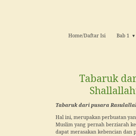
Ga
direct
naar
de
Home/Daftar Isi
Bab 1
hoofdinhoud
Tabaruk dar
Shallalla
Tabaruk dari pusara Rasulalla
Hal ini, merupakan perbuatan yan
Muslim yang pernah berziarah ke 
dapat merasakan kebencian dan per