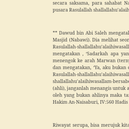
secara saksama, para sahabat Na
pusara Rasulallah shallallahu'alai
** Dawud bin Abi Saleh mengata
Masjid (Nabawi). Dia melihat seo
Rasulallah-shallallahu'alaih
mengatakan , ‘Sadarkah apa yan
menengok ke arah Marwan (ternyat
dan mengatakan, ‘Ya, aku bukan d
Rasulallah-shallallahu'alaihiw
shallallahu'alaihiwasallam-ber
(ahli), janganlah menangis untuk
oleh yang bukan ahlinya maka tang
Hakim An-Naisaburi, IV:560 Hadis 
Riwayat serupa, bisa merujuk ki