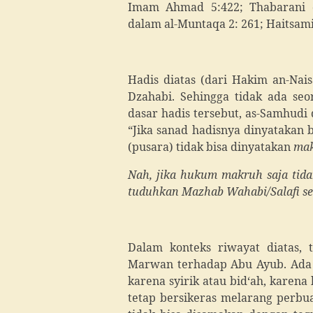
Imam Ahmad 5:422; Thabarani d
dalam al-Muntaqa 2: 261; Haitsami
Hadis diatas (dari Hakim an-Nais
Dzahabi. Sehingga tidak ada seo
dasar hadis tersebut, as-Samhudi
“Jika sanad hadisnya dinyatakan
(pusara) tidak bisa dinyatakan
ma
Nah, jika hukum makruh saja tidak
tuduhkan Mazhab Wahabi/Salafi se
Dalam konteks riwayat diatas, 
Marwan terhadap Abu Ayub. Ada b
karena syirik atau bid‘ah, karen
tetap bersikeras melarang perbu