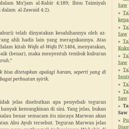
alam Mu’jam al-Kabir 4:189; Ibnu Taimiyah
Saw
 dalam al-Zawaid 4:2).
Ta
kepa
Ta
aburi) telah dinyatakan kesahihannya oleh az-
Saw
rang ahli hadis lain yang meragukannya. Atas
Ta
 dalam kitab
Wafa al-Wafa
IV:1404, menyatakan,
Kuku
 baik (benar), maka menyentuh tembok kuburan
Ta
kruh
.”
Saw
Ta
 bisa ditetapkan apalagi haram, seperti yang di
Sent
bagai perbuatan syirik.
Ta
Ta
Saw
tidak jelas disebutkan apa penyebab teguran
Ta
anyak kemungkinan di sini. Yang jelas, bukan
Saw
a kalau benar semacam itu niscaya Marwan akan
Pu
atan Abu Ayub tersebut. Teguran Marwan jelas
Diam