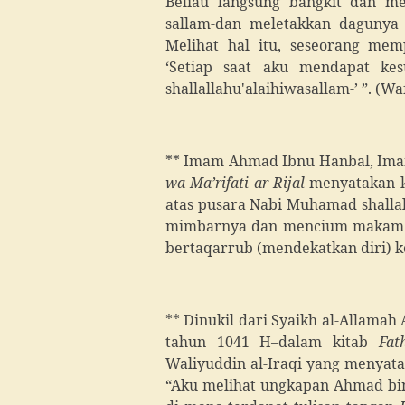
Beliau langsung bangkit dan men
sallam-dan meletakkan dagunya 
Melihat hal itu, seseorang me
‘Setiap saat aku mendapat kes
shallallahu'alaihiwasallam-’ ”. (Waf
** Imam Ahmad Ibnu Hanbal, Ima
wa Ma’rifati ar-Rijal
menyatakan k
atas pusara Nabi Muhamad shall
mimbarnya dan mencium makam da
bertaqarrub (mendekatkan diri) k
** Dinukil dari Syaikh al-Allama
tahun 1041 H–dalam kitab
Fat
Waliyuddin al-Iraqi yang menyatak
“Aku melihat ungkapan Ahmad bi