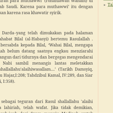
guran para muthawwi’ (rohaniawan Wahabi) di
Ta
Arab Saudi. Karena para muthawwi’ itu dengan
kan karena rasa khawatir syirik.
u Darda
–
yang telah dimukakan pada halaman
habat Bilal (al-Habasyi) bertemu Rasulallah .
m bersabda kepada Bilal, ‘Wahai Bilal, mengapa
kah belum datang saatnya engkau menziarahi
erbangun dari tidurnya dan bergegas mengendarai
 Nabi sambil menangis lantas meletakkan
allallahu'alaihiwasallam....’ (Tarikh Damsyiq,
u Hajar,I:208; Tahdzibul Kamal, IV:289, dan Siar
 I:358).
sebagai teguran dari Rasul shallallahu 'alaihi
 lahiriah, telah wafat. Jika tidak demikian,