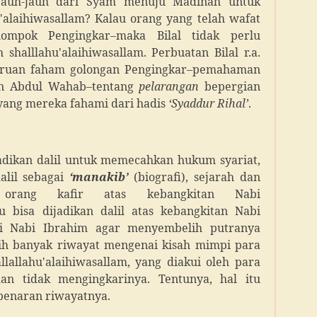
 jauh-jauh dari Syam menuju Madinah untuk
u'alaihiwasallam? Kalau orang yang telah wafat
ompok Pengingkar–maka Bilal tidak perlu
shalllahu'alaihiwasallam. Perbuatan Bilal r.a.
keliruan faham golongan Pengingkar–pemahaman
n Abdul Wahab–tentang
pelarangan
bepergian
yang mereka fahami dari hadis
‘Syaddur Rihal’
.
adikan dalil untuk memecahkan hukum syariat,
alil sebagai
‘manakib’
(biografi), sejarah dan
 orang kafir atas kebangkitan Nabi
itu bisa dijadikan dalil atas kebangkitan Nabi
mpi Nabi Ibrahim agar menyembelih putranya
sih banyak riwayat mengenai kisah mimpi para
lallahu'alaihiwasallam, yang diakui oleh para
n tidak mengingkarinya. Tentunya, hal itu
kebenaran riwayatnya.