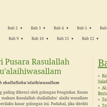
Bab 2
Bab 3
Bab 4
Bab 5
Bab
Bab 9
Bab 10
Bab 11
Bab 12
B
i Pusara Rasulallah
hu'alaihiwasallam
Ke
Salaf
h shallallahu'alaihiwasallam
Al
g paling dibenci oleh golongan Penginkar. Kaum
Bert
makam Rasulallah shallallahu' alaihi wasallam
Ta
ilaku kasar golongan ini. Padahal, jika diteliti
Ta