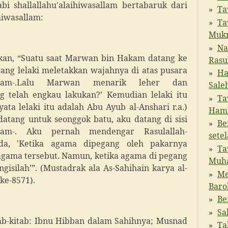
bi shallallahu'alaihiwasallam bertabaruk dari
Ta
hiwasallam:
Ta
Muk
Na
kan, “Suatu saat Marwan bin Hakam datang ke
Rasu
rang lelaki meletakkan wajahnya di atas pusara
Ha
iwasallam-.Lalu Marwan menarik leher dan
Sale
g telah engkau lakukan?’ Kemudian lelaki itu
Ta
a lelaki itu adalah Abu Ayub al-Anshari r.a.)
Hamb
atang untuk seonggok batu, aku datang di sisi
Be
asallam-. Aku pernah mendengar Rasulallah-
sete
sabda, 'Ketika agama dipegang oleh pakarnya
Ta
 agama tersebut. Namun, ketika agama di pegang
Muh
isilah’”. (Mustadrak ala As-Sahihain karya al-
Me
ke-8571).
Baro
Be
Sa
tab-kitab: Ibnu Hibban dalam Sahihnya; Musnad
Ta