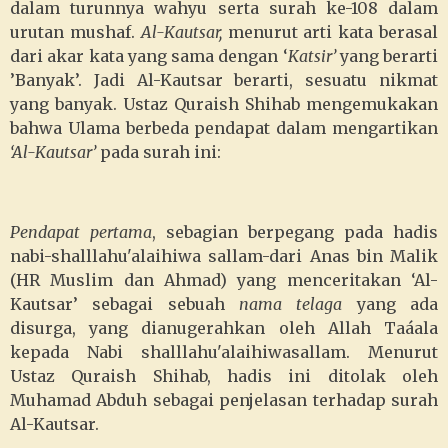
dalam turunnya wahyu serta surah ke-108 dalam
urutan mushaf.
Al-Kautsar,
menurut arti kata berasal
dari akar kata yang sama dengan ‘
Katsir’
yang berarti
’Banyak’. Jadi Al-Kautsar berarti, sesuatu nikmat
yang banyak. Ustaz Quraish Shihab mengemukakan
bahwa Ulama berbeda pendapat dalam mengartikan
‘Al-Kautsar’
pada surah ini:
Pendapat pertama
, sebagian berpegang pada hadis
nabi-shalllahu'alaihiwa sallam-dari Anas bin Malik
(HR Muslim dan Ahmad) yang menceritakan ‘Al-
Kautsar’ sebagai sebuah
nama telaga
yang ada
disurga, yang dianugerahkan oleh Allah Taáala
kepada Nabi shalllahu'alaihiwasallam. Menurut
Ustaz Quraish Shihab, hadis ini ditolak oleh
Muhamad Abduh sebagai penjelasan terhadap surah
Al-Kautsar.