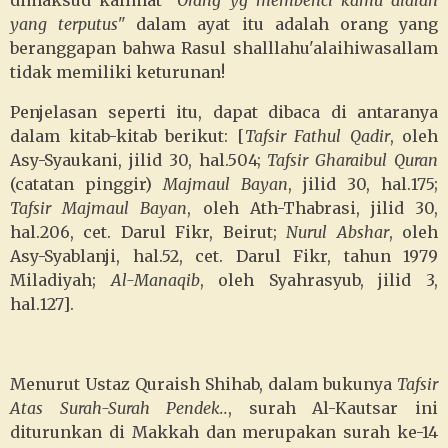
dimaksud kalimat
"Orang yg membenci kamu dialah
yang terputus"
dalam ayat itu adalah orang yang
beranggapan bahwa Rasul shalllahu'alaihiwasallam
tidak memiliki keturunan!
Penjelasan seperti itu, dapat dibaca di antaranya
dalam kitab-kitab berikut: [
Tafsir Fathul Qadir
, oleh
Asy-Syaukani, jilid 30, hal.504;
Tafsir Gharaibul Quran
(catatan pinggir)
Majmaul Bayan
, jilid 30, hal.175;
Tafsir Majmaul Bayan
, oleh Ath-Thabrasi, jilid 30,
hal.206, cet. Darul Fikr, Beirut;
Nurul Abshar
, oleh
Asy-Syablanji, hal.52, cet. Darul Fikr, tahun 1979
Miladiyah;
Al-Manaqib
, oleh Syahrasyub, jilid 3,
hal.127].
Menurut Ustaz Quraish Shihab, dalam bukunya
Tafsir
Atas Surah-Surah Pendek..
, surah Al-Kautsar ini
diturunkan di Makkah dan merupakan surah ke-14