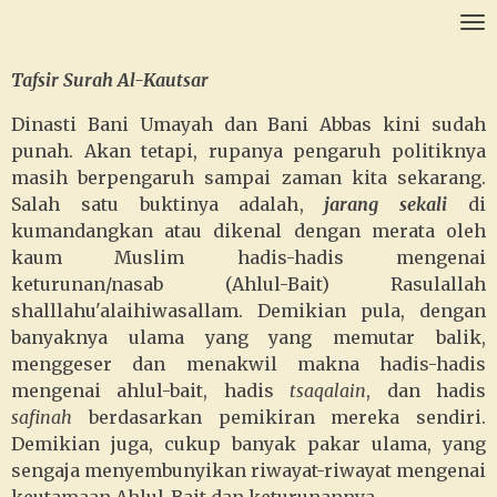
Ga
direct
naar
Tafsir Surah Al-Kautsar
de
Dinasti Bani Umayah dan Bani Abbas kini sudah
hoofdinhoud
punah. Akan tetapi, rupanya pengaruh politiknya
masih berpengaruh sampai zaman kita sekarang.
Salah satu buktinya adalah,
jarang sekali
di
kumandangkan atau dikenal dengan merata oleh
kaum Muslim hadis-hadis mengenai
keturunan/nasab (Ahlul-Bait) Rasulallah
shalllahu'alaihiwasallam. Demikian pula, dengan
banyaknya ulama yang yang memutar balik,
menggeser dan menakwil makna hadis-hadis
mengenai ahlul-bait, hadis
tsaqalain
, dan hadis
safinah
berdasarkan pemikiran mereka sendiri.
Demikian juga, cukup banyak pakar ulama, yang
sengaja menyembunyikan riwayat-riwayat mengenai