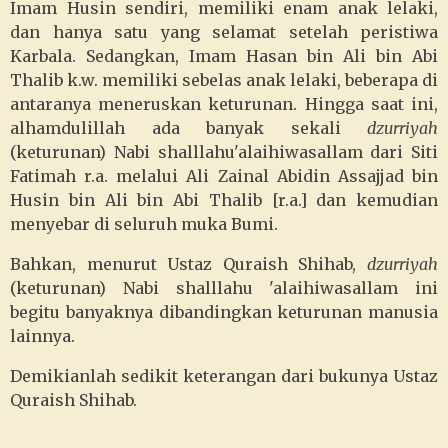
Imam Husin sendiri, memiliki enam anak lelaki,
dan hanya satu yang selamat setelah peristiwa
Karbala. Sedangkan, Imam Hasan bin Ali bin Abi
Thalib k.w. memiliki sebelas anak lelaki, beberapa di
antaranya meneruskan keturunan. Hingga saat ini,
alhamdulillah ada banyak sekali
dzurriyah
(keturunan) Nabi shalllahu'alaihiwasallam dari Siti
Fatimah r.a. melalui Ali Zainal Abidin Assajjad bin
Husin bin Ali bin Abi Thalib [r.a.] dan kemudian
menyebar di seluruh muka Bumi.
Bahkan, menurut Ustaz Quraish Shihab,
dzurriyah
(keturunan) Nabi shalllahu 'alaihiwasallam ini
begitu banyaknya dibandingkan keturunan manusia
lainnya.
Demikianlah sedikit keterangan dari bukunya Ustaz
Quraish Shihab.