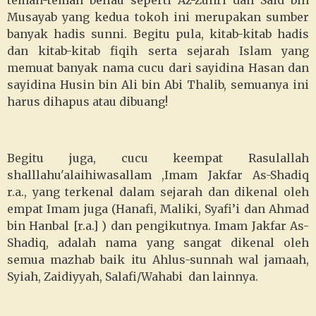
teman-teman beliau seperti Az-Zuhri dan Said bin
Musayab yang kedua tokoh ini merupakan sumber
banyak hadis sunni. Begitu pula, kitab-kitab hadis
dan kitab-kitab fiqih serta sejarah Islam yang
memuat banyak nama cucu dari sayidina Hasan dan
sayidina Husin bin Ali bin Abi Thalib, semuanya ini
harus dihapus atau dibuang!
Begitu juga, cucu keempat Rasulallah
shalllahu'alaihiwasallam ,Imam Jakfar As-Shadiq
r.a., yang terkenal dalam sejarah dan dikenal oleh
empat Imam juga (Hanafi, Maliki, Syafi’i dan Ahmad
bin Hanbal [r.a.] ) dan pengikutnya. Imam Jakfar As-
Shadiq, adalah nama yang sangat dikenal oleh
semua mazhab baik itu Ahlus-sunnah wal jamaah,
Syiah, Zaidiyyah, Salafi/Wahabi dan lainnya.