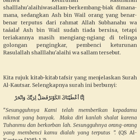
bahwa keturunan Rasulallah
shalllahu'alaihiwasallam-berkembang-biak dimana-
mana, sedangkan Ash bin Wail orang yang benar-
benar terputus dari rahmat Allah Subhanahu wa
taáala! Ash bin Wail sudah tiada bersisa, tetapi
teriakannya masih mengiang-ngiang di telinga
golongan pengingkar, pembenci keturunan
Rasulallah shalllahu'alaihi wa sallam tersebut.
Kita rujuk kitab-kitab tafsir yang menjelaskan Surah
Al-Kautsar. Selengkapnya surah ini berbunyi:
إنَّا أعْطَيْنَاكَ الكَوْثرَْفَصَلِّ لِرَبِّكَ وَانْحَرْ
"
Sesungguhnya Kami telah memberikan kepadamu
nikmat yang banyak. Maka diri kanlah shalat karena
Tuhanmu dan berkorban lah. Sesungguhnya orang-orang
yang membenci kamu dialah yang terputus ”.
(QS Al-