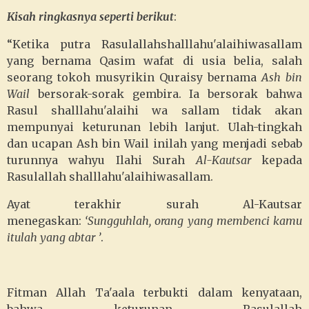
Kisah ringkasnya seperti berikut
:
“Ketika putra Rasulallahshalllahu'alaihiwasallam
yang bernama Qasim wafat di usia belia, salah
seorang tokoh musyrikin Quraisy bernama
Ash bin
Wail
bersorak-sorak gembira. Ia bersorak bahwa
Rasul shalllahu'alaihi wa sallam tidak akan
mempunyai keturunan lebih lanjut. Ulah-tingkah
dan ucapan Ash bin Wail inilah yang menjadi sebab
turunnya wahyu Ilahi Surah
Al-Kautsar
kepada
Rasulallah shalllahu'alaihiwasallam.
Ayat terakhir surah Al-Kautsar
menegaskan:
‘Sungguhlah, orang yang membenci kamu
itulah yang abtar ’
.
Fitman Allah Ta'aala terbukti dalam kenyataan,