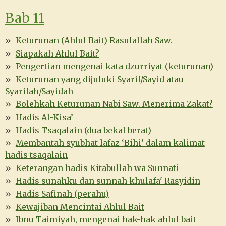
Bab 11
Keturunan (Ahlul Bait) Rasulallah Saw.
Siapakah Ahlul Bait?
Pengertian mengenai kata dzurriyat (keturunan)
Keturunan yang dijuluki Syarif/Sayid atau
Syarifah/Sayidah
Bolehkah Keturunan Nabi Saw. Menerima Zakat?
Hadis Al-Kisa’
Hadis Tsaqalain (dua bekal berat)
Membantah syubhat lafaz ‘Bihi’ dalam kalimat
hadis tsaqalain
Keterangan hadis Kitabullah wa Sunnati
Hadis sunahku dan sunnah khulafa' Rasyidin
Hadis Safinah (perahu)
Kewajiban Mencintai Ahlul Bait
Ibnu Taimiyah, mengenai hak-hak ahlul bait