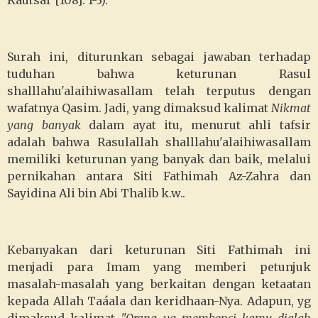
Kautsar [108]: 1-3).
Surah ini, diturunkan sebagai jawaban terhadap
tuduhan bahwa keturunan Rasul
shalllahu'alaihiwasallam telah terputus dengan
wafatnya Qasim. Jadi, yang dimaksud kalimat
Nikmat
yang
banyak
dalam ayat itu, menurut ahli tafsir
adalah bahwa Rasulallah shalllahu'alaihiwasallam
memiliki keturunan yang banyak dan baik, melalui
pernikahan antara Siti Fathimah Az-Zahra dan
Sayidina Ali bin Abi Thalib k.w..
Kebanyakan dari keturunan Siti Fathimah ini
menjadi para Imam yang memberi petunjuk
masalah-masalah yang berkaitan dengan ketaatan
kepada Allah Taáala dan keridhaan-Nya. Adapun, yg