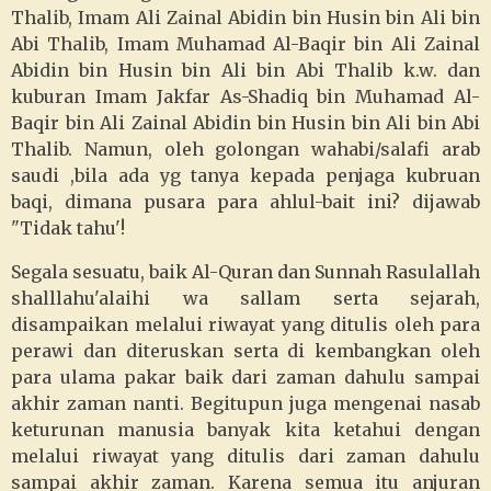
Thalib, Imam Ali Zainal Abidin bin Husin bin Ali bin
Abi Thalib, Imam Muhamad Al-Baqir bin Ali Zainal
Abidin bin Husin bin Ali bin Abi Thalib k.w. dan
kuburan Imam Jakfar As-Shadiq bin Muhamad Al-
Baqir bin Ali Zainal Abidin bin Husin bin Ali bin Abi
Thalib. Namun, oleh golongan wahabi/salafi arab
saudi ,bila ada yg tanya kepada penjaga kubruan
baqi, dimana pusara para ahlul-bait ini? dijawab
"Tidak tahu'!
Segala sesuatu, baik Al-Quran dan Sunnah Rasulallah
shalllahu'alaihi wa sallam serta sejarah,
disampaikan melalui riwayat yang ditulis oleh para
perawi dan diteruskan serta di kembangkan oleh
para ulama pakar baik dari zaman dahulu sampai
akhir zaman nanti. Begitupun juga mengenai nasab
keturunan manusia banyak kita ketahui dengan
melalui riwayat yang ditulis dari zaman dahulu
sampai akhir zaman. Karena semua itu anjuran