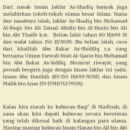
Dari nasab Imam Jakfar As-Shadiq banyak juga
melahirkan tokoh-tokoh ulama besar Islam. Nama
dan nasabnya ialah, Jakfar As-Shadiq bin Muhamad
Al-Baqir bin Ali Zainal Abidin bin Al-Husin bin Ali
bin Abi Thalib k.w.. Beliau lahir tahun 80 H/699 M
dan wafat tahun 150 H/765M. Ibu beliau ialah, cucu
dari khalifah Abu Bakar As-Shiddiq r.a. yang
bernama Ummu Farwah binti Al-Qasin bin Muhamad
bin Abu Bakar As-Siddiq. Menurut riwayat, yang
pernah berguru juga dengan Imam Jakfar ini yaitu,
Imam Abu Hanifah (80-150 H/699-767M) dan Imam
Malik bin Anas (93-179H/712-795M).
Kalau kita ziarah ke kuburan Baqi’ di Madinah, di
sana akan kita dapati kuburan secara berurutan
yang telah dikenal baik di kalangan para ulama.
Masing-masing kuburan Imam Hasan bin Ali bin Abi