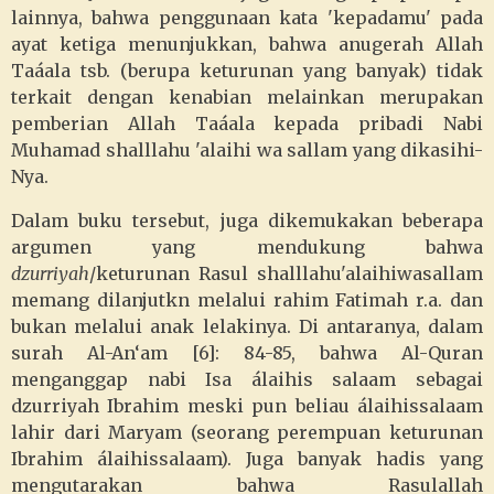
lainnya, bahwa penggunaan kata 'kepadamu' pada
ayat ketiga menunjukkan, bahwa anugerah Allah
Taáala tsb. (berupa keturunan yang banyak) tidak
terkait dengan kenabian melainkan merupakan
pemberian Allah Taáala kepada pribadi Nabi
Muhamad shalllahu 'alaihi wa sallam yang dikasihi-
Nya.
Dalam buku tersebut, juga dikemukakan beberapa
argumen yang mendukung bahwa
dzurriyah
/keturunan Rasul shalllahu'alaihiwasallam
memang dilanjutkn melalui rahim Fatimah r.a. dan
bukan melalui anak lelakinya. Di antaranya, dalam
surah Al-An‘am [6]: 84-85, bahwa Al-Quran
menganggap nabi Isa álaihis salaam sebagai
dzurriyah Ibrahim meski pun beliau álaihissalaam
lahir dari Maryam (seorang perempuan keturunan
Ibrahim álaihissalaam). Juga banyak hadis yang
mengutarakan bahwa Rasulallah