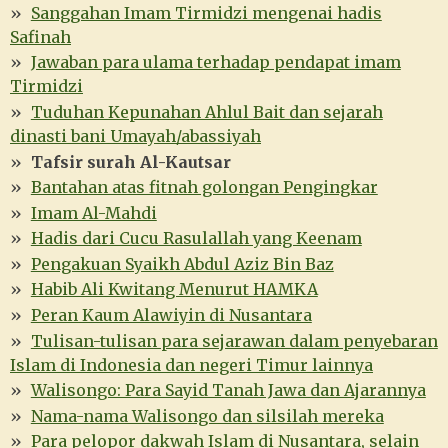
Sanggahan Imam Tirmidzi mengenai hadis
Safinah
Jawaban para ulama terhadap pendapat imam
Tirmidzi
Tuduhan Kepunahan Ahlul Bait dan sejarah
dinasti bani Umayah/abassiyah
Tafsir surah Al-Kautsar
Bantahan atas fitnah golongan Pengingkar
Imam Al-Mahdi
Hadis dari Cucu Rasulallah yang Keenam
Pengakuan Syaikh Abdul Aziz Bin Baz
Habib Ali Kwitang Menurut HAMKA
Peran Kaum Alawiyin di Nusantara
Tulisan-tulisan para sejarawan dalam penyebaran
Islam di Indonesia dan negeri Timur lainnya
Walisongo: Para Sayid Tanah Jawa dan Ajarannya
Nama-nama Walisongo dan silsilah mereka
Para pelopor dakwah Islam di Nusantara, selain