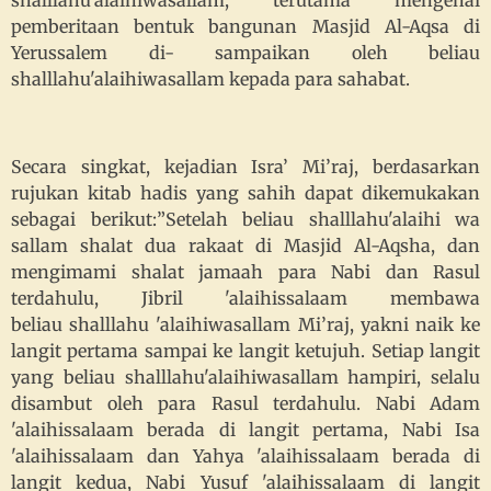
shalllahu'alaihiwasallam, terutama mengenai
pemberitaan bentuk bangunan Masjid Al-Aqsa di
Yerussalem di- sampaikan oleh beliau
shalllahu'alaihiwasallam kepada para sahabat.
Secara singkat, kejadian Isra’ Mi’raj, berdasarkan
rujukan kitab hadis yang sahih dapat dikemukakan
sebagai berikut:”Setelah beliau shalllahu'alaihi wa
sallam shalat dua rakaat di Masjid Al-Aqsha, dan
mengimami shalat jamaah para Nabi dan Rasul
terdahulu, Jibril 'alaihissalaam membawa
beliau shalllahu 'alaihiwasallam Mi’raj, yakni naik ke
langit pertama sampai ke langit ketujuh. Setiap langit
yang beliau shalllahu'alaihiwasallam hampiri, selalu
disambut oleh para Rasul terdahulu. Nabi Adam
'alaihissalaam berada di langit pertama, Nabi Isa
'alaihissalaam dan Yahya 'alaihissalaam berada di
langit kedua, Nabi Yusuf 'alaihissalaam di langit