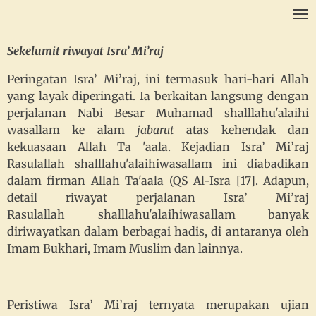
Ga
direct
naar
Sekelumit riwayat Isra’ Mi’raj
de
Peringatan Isra’ Mi’raj, ini termasuk hari-hari Allah
hoofdinhoud
yang layak diperingati. Ia berkaitan langsung dengan
perjalanan Nabi Besar Muhamad shalllahu'alaihi
wasallam ke alam
jabarut
atas kehendak dan
kekuasaan Allah Ta 'aala. Kejadian Isra’ Mi’raj
Rasulallah shalllahu'alaihiwasallam ini diabadikan
dalam firman Allah Ta'aala (QS Al-Isra [17]. Adapun,
detail riwayat perjalanan Isra’ Mi’raj
Rasulallah shalllahu'alaihiwasallam banyak
diriwayatkan dalam berbagai hadis, di antaranya oleh
Imam Bukhari, Imam Muslim dan lainnya.
Peristiwa Isra’ Mi’raj ternyata merupakan ujian