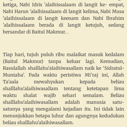
ketiga, Nabi Idris 'alaihissalaam di langit ke- empat,
Nabi Harun 'alaihissalaam di langit kelima, Nabi Musa
'alaihissalaam di langit keenam dan Nabi Ibrahim
'alaihissalaam berada di langit ketujuh, sedang
bersandar di Baitul Makmur. .
Tiap hari, tujuh puluh ribu malaikat masuk kedalam
(Baitul Makmur) tanpa keluar lagi. Kemudian,
Rasulallah shalllahu'alaihiwasallam naik ke ‘Sidratul-
Muntaha’. Pada waktu peristiwa Mi’raj ini, Allah
Ta'aala mewahyukan kepada beliau
shalllahu'alaihiwasallam tentang ketetapan lima
waktu shalat wajib sehari semalam. Beliau
shalllahu'alaihiwasallam adalah manusia satu-
satunya yang mengalami kejadian itu. Ini tidak lain
menunjukkan betapa luhur dan agungnya kedudukan
beliau shalllahu'alaihiwasallam.